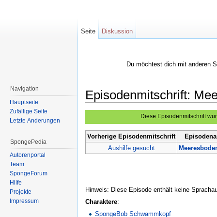
Seite
Diskussion
Du möchtest dich mit anderen 
Navigation
Episodenmitschrift: Me
Hauptseite
Wechseln zu:
Navigation
,
Suche
Zufällige Seite
Diese Episodenmitschrift wu
Letzte Änderungen
Vorherige Episodenmitschrift
Episodenar
SpongePedia
Aushilfe gesucht
Meeresboden
Autorenportal
Team
SpongeForum
Hilfe
Hinweis: Diese Episode enthält keine Sprach
Projekte
Impressum
Charaktere
:
SpongeBob Schwammkopf