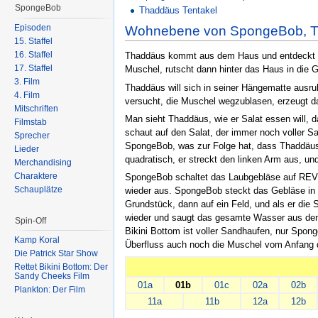
SpongeBob
Thaddäus Tentakel
Episoden
Wohnebene von SpongeBob, Th
15. Staffel
16. Staffel
Thaddäus kommt aus dem Haus und entdeckt ei
17. Staffel
Muschel, rutscht dann hinter das Haus in die 
3. Film
Thaddäus will sich in seiner Hängematte ausr
4. Film
versucht, die Muschel wegzublasen, erzeugt da
Mitschriften
Man sieht Thaddäus, wie er Salat essen will, d
Filmstab
schaut auf den Salat, der immer noch voller S
Sprecher
SpongeBob, was zur Folge hat, dass Thaddäus
Lieder
quadratisch, er streckt den linken Arm aus, und
Merchandising
Charaktere
SpongeBob schaltet das Laubgebläse auf REV, 
Schauplätze
wieder aus. SpongeBob steckt das Gebläse in de
Grundstück, dann auf ein Feld, und als er die
wieder und saugt das gesamte Wasser aus dem 
Spin-Off
Bikini Bottom ist voller Sandhaufen, nur Spon
Kamp Koral
Überfluss auch noch die Muschel vom Anfang de
Die Patrick Star Show
Rettet Bikini Bottom: Der
Sandy Cheeks Film
01a
01b
01c
02a
02b
Plankton: Der Film
11a
11b
12a
12b