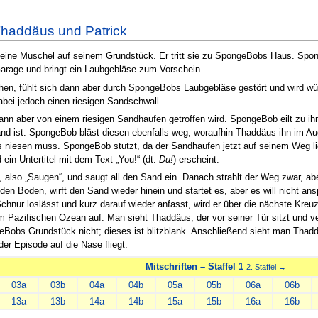
addäus und Patrick
ne Muschel auf seinem Grundstück. Er tritt sie zu SpongeBobs Haus. Sponge
Garage und bringt ein Laubgebläse zum Vorschein.
uhen, fühlt sich dann aber durch SpongeBobs Laubgebläse gestört und wird w
bei jedoch einen riesigen Sandschwall.
ann aber von einem riesigen Sandhaufen getroffen wird. SpongeBob eilt zu ihm
and ist. SpongeBob bläst diesen ebenfalls weg, woraufhin Thaddäus ihn im Aug
 niesen muss. SpongeBob stutzt, da der Sandhaufen jetzt auf seinem Weg 
 ein Untertitel mit dem Text „You!“ (dt.
Du!
) erscheint.
also „Saugen“, und saugt all den Sand ein. Danach strahlt der Weg zwar, ab
n Boden, wirft den Sand wieder hinein und startet es, aber es will nicht ans
 Schnur loslässt und kurz darauf wieder anfasst, wird er über die nächste Kr
Pazifischen Ozean auf. Man sieht Thaddäus, der vor seiner Tür sitzt und 
geBobs Grundstück nicht; dieses ist blitzblank. Anschließend sieht man Tha
r Episode auf die Nase fliegt.
Mitschriften – Staffel 1
2. Staffel →
03a
03b
04a
04b
05a
05b
06a
06b
13a
13b
14a
14b
15a
15b
16a
16b