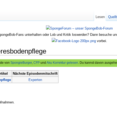
Lesen
Quell
SpongeBob-Fans unterhalten oder Lob und Kritik loswerden? Dann besuche u
vorbei.
eresbodenpflege
rde von
SpongieBurger
,
CFP
und
Aku
Korrektur gelesen
. Du kannst davon ausgehen,
tikel
Nächste Episodenmitschrift
pflege
Experten
aufnahmen.