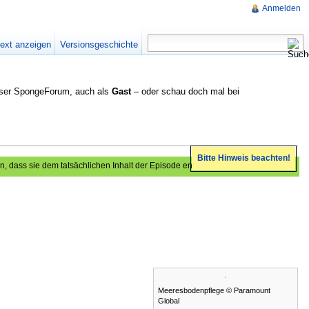
Anmelden
text anzeigen
Versionsgeschichte
nser SpongeForum, auch als
Gast
– oder schau doch mal bei
Bitte Hinweis beachten!
 dass sie dem tatsächlichen Inhalt der Episode entspricht.
Meeresbodenpflege © Paramount
Global