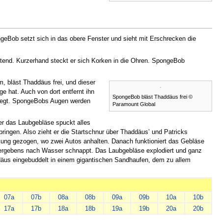
Bob setzt sich in das obere Fenster und sieht mit Erschrecken die
ütend. Kurzerhand steckt er sich Korken in die Ohren. SpongeBob
, bläst Thaddäus frei, und dieser
e hat. Auch von dort entfernt ihn
SpongeBob bläst Thaddäus frei ©
liegt. SpongeBobs Augen werden
Paramount Global
er das Laubgebläse spuckt alles
pringen. Also zieht er die Startschnur über Thaddäus’ und Patricks
euzung gezogen, wo zwei Autos anhalten. Danach funktioniert das Gebläse
vergebens nach Wasser schnappt. Das Laubgebläse explodiert und ganz
ddäus eingebuddelt in einem gigantischen Sandhaufen, dem zu allem
07a
07b
08a
08b
09a
09b
10a
10b
17a
17b
18a
18b
19a
19b
20a
20b