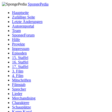
SpongePedia
Hauptseite
Zufällige Seite
Letzte Änderungen
Autorenportal
Team
SpongeForum
Hilfe
Projekte
Impressum
Episoden
15. Staffel
16. Staffel
17. Staffel
3. Film
4. Film
Mitschriften
Filmstab
Sprecher
Lieder
Merchandising
Charaktere
Schauplätze
Kamp Koral