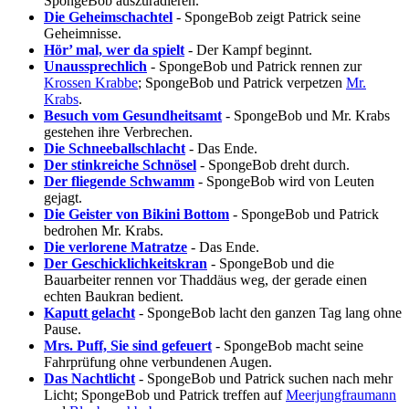
SpongeBob auszuradieren.
Die Geheimschachtel
- SpongeBob zeigt Patrick seine
Geheimnisse.
Hör’ mal, wer da spielt
- Der Kampf beginnt.
Unaussprechlich
- SpongeBob und Patrick rennen zur
Krossen Krabbe
; SpongeBob und Patrick verpetzen
Mr.
Krabs
.
Besuch vom Gesundheitsamt
- SpongeBob und Mr. Krabs
gestehen ihre Verbrechen.
Die Schneeballschlacht
- Das Ende.
Der stinkreiche Schnösel
- SpongeBob dreht durch.
Der fliegende Schwamm
- SpongeBob wird von Leuten
gejagt.
Die Geister von Bikini Bottom
- SpongeBob und Patrick
bedrohen Mr. Krabs.
Die verlorene Matratze
- Das Ende.
Der Geschicklichkeitskran
- SpongeBob und die
Bauarbeiter rennen vor Thaddäus weg, der gerade einen
echten Baukran bedient.
Kaputt gelacht
- SpongeBob lacht den ganzen Tag lang ohne
Pause.
Mrs. Puff, Sie sind gefeuert
- SpongeBob macht seine
Fahrprüfung ohne verbundenen Augen.
Das Nachtlicht
- SpongeBob und Patrick suchen nach mehr
Licht; SpongeBob und Patrick treffen auf
Meerjungfraumann