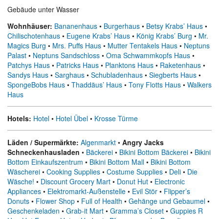
Gebäude unter Wasser
Wohnhäuser:
Bananenhaus
•
Burgerhaus
•
Betsy Krabs’ Haus
•
Chilischotenhaus
•
Eugene Krabs’ Haus
•
König Krabs’ Burg
•
Mr.
Magics Burg
•
Mrs. Puffs Haus
•
Mutter Tentakels Haus
•
Neptuns
Palast
•
Neptuns Sandschloss
•
Oma Schwammkopfs Haus
•
Patchys Haus
•
Patricks Haus
•
Planktons Haus
•
Raketenhaus
•
Sandys Haus
•
Sarghaus
•
Schubladenhaus
•
Siegberts Haus
•
SpongeBobs Haus
•
Thaddäus’ Haus
•
Tony Flotts Haus
•
Walkers
Haus
Hotels:
Hotel
•
Hotel Übel
•
Krosse Türme
Läden / Supermärkte:
Algenmarkt
•
Angry Jacks
Schneckenhausladen
•
Bäckerei
•
Bikini Bottom Bäckerei
•
Bikini
Bottom Einkaufszentrum
•
Bikini Bottom Mall
•
Bikini Bottom
Wäscherei
•
Cooking Supplies
•
Costume Supplies
•
Deli
•
Die
Wäsche!
•
Discount Grocery Mart
•
Donut Hut
•
Electronic
Appliances
•
Elektromarkt-Außenstelle
•
Evil Stör
•
Flipper’s
Donuts
•
Flower Shop
•
Full of Health
•
Gehänge und Gebaumel
•
Geschenkeladen
•
Grab-it Mart
•
Gramma’s Closet
•
Guppies R