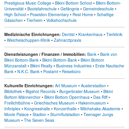
Prestigious Music College
•
Bikini Bottom School
•
Bikini-Bottom-
Universität
•
Bootsfahrschule
•
Gefängnis
•
Gemeindeschule
•
High School
•
Poseidon Elementary
•
Rest Home
•
Schattige
Gässchen
•
Tierheim
•
Volkshochschule
Medizinische Einrichtungen:
Dentist
•
Krankenhaus
•
Tierklinik
•
Weicheischuppen-Klinik
•
Zahnarztpraxis
Dienstleistungen / Finanzen / Immobilien:
Bank
•
Bank von
Bikini Bottom-Bank
•
Bikini-Bottom-Bank
•
Bikini Bottom
Münzanstalt
•
Bikini Realty
•
Business Industries
•
Erste Nautische
Bank
•
N.K.C. Bank
•
Postamt
•
Reisebüro
Kulturelle Einrichtungen:
Art Museum
•
Austerstadion
•
Bibliothek
•
Bigshot Records
•
Burgerbrater-Museum
•
Bikini
Bottom Männerchor
•
Bikini Bottom Opernhaus
•
Das Riff
•
Freilichtbühne
•
Griechisches Museum
•
Hakenmuseum
•
Infiniplex
•
Kongresshalle
•
Konzerthalle
•
Milchshake-Akademie
•
Movie Palace
•
Stadion
•
Sturmflutstadion
•
Teenager Jungs
Museum
•
The Seven Seas