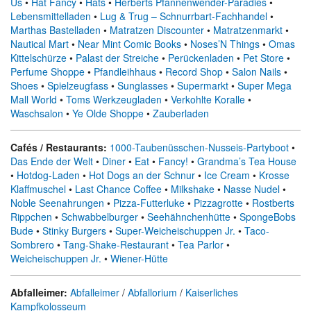
Us
•
Hat Fancy
•
Hats
•
Herberts Pfannenwender-Paradies
•
Lebensmittelladen
•
Lug & Trug – Schnurrbart-Fachhandel
•
Marthas Bastelladen
•
Matratzen Discounter
•
Matratzenmarkt
•
Nautical Mart
•
Near Mint Comic Books
•
Noses’N Things
•
Omas
Kittelschürze
•
Palast der Streiche
•
Perückenladen
•
Pet Store
•
Perfume Shoppe
•
Pfandleihhaus
•
Record Shop
•
Salon Nails
•
Shoes
•
Spielzeugfass
•
Sunglasses
•
Supermarkt
•
Super Mega
Mall World
•
Toms Werkzeugladen
•
Verkohlte Koralle
•
Waschsalon
•
Ye Olde Shoppe
•
Zauberladen
Cafés / Restaurants:
1000-Taubenüsschen-Nusseis-Partyboot
•
Das Ende der Welt
•
Diner
•
Eat
•
Fancy!
•
Grandma’s Tea House
•
Hotdog-Laden
•
Hot Dogs an der Schnur
•
Ice Cream
•
Krosse
Klaffmuschel
•
Last Chance Coffee
•
Milkshake
•
Nasse Nudel
•
Noble Seenahrungen
•
Pizza-Futterluke
•
Pizzagrotte
•
Rostberts
Rippchen
•
Schwabbelburger
•
Seehähnchenhütte
•
SpongeBobs
Bude
•
Stinky Burgers
•
Super-Weicheischuppen Jr.
•
Taco-
Sombrero
•
Tang-Shake-Restaurant
•
Tea Parlor
•
Weicheischuppen Jr.
•
Wiener-Hütte
Abfalleimer:
Abfalleimer
/
Abfallorium
/
Kaiserliches
Kampfkolosseum