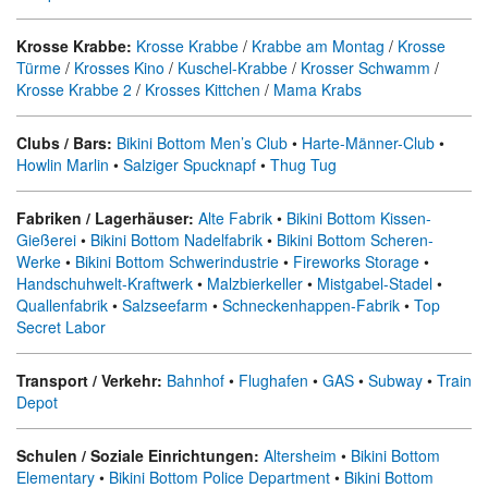
Krosse Krabbe:
Krosse Krabbe
/
Krabbe am Montag
/
Krosse
Türme
/
Krosses Kino
/
Kuschel-Krabbe
/
Krosser Schwamm
/
Krosse Krabbe 2
/
Krosses Kittchen
/
Mama Krabs
Clubs / Bars:
Bikini Bottom Men’s Club
•
Harte-Männer-Club
•
Howlin Marlin
•
Salziger Spucknapf
•
Thug Tug
Fabriken / Lagerhäuser:
Alte Fabrik
•
Bikini Bottom Kissen-
Gießerei
•
Bikini Bottom Nadelfabrik
•
Bikini Bottom Scheren-
Werke
•
Bikini Bottom Schwerindustrie
•
Fireworks Storage
•
Handschuhwelt-Kraftwerk
•
Malzbierkeller
•
Mistgabel-Stadel
•
Quallenfabrik
•
Salzseefarm
•
Schneckenhappen-Fabrik
•
Top
Secret Labor
Transport / Verkehr:
Bahnhof
•
Flughafen
•
GAS
•
Subway
•
Train
Depot
Schulen / Soziale Einrichtungen:
Altersheim
•
Bikini Bottom
Elementary
•
Bikini Bottom Police Department
•
Bikini Bottom