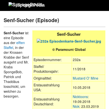
SpongePedia
Senf-Sucher (Episode)
Senf-Sucher
ist
Senf-Sucher
eine Episode
aus der
elften
Staffel
, in der
© Paramount Global
der Krossen
Krabbe der Senf
Episodennummer:
232a
ausgeht und Mr.
Staffel/
Krabs
11/2018
Produktionsjahr:
SpongeBob,
Patrick und
Originaltitel:
Mustard O' Mine
Thaddäus
Erstausstrahlung
losschickt, um
10.05.2018
USA:
welchen zu
besorgen.
Nicktoons
:
Erstausstrahlung
19.09.2018
Deutschland:
Nick
: 23.03.2019