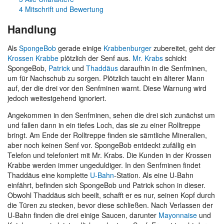
4
Mitschrift und Bewertung
Handlung
Als
SpongeBob
gerade einige
Krabbenburger
zubereitet, geht der
Krossen Krabbe
plötzlich der Senf aus.
Mr. Krabs
schickt
SpongeBob,
Patrick
und
Thaddäus
daraufhin in die Senfminen,
um für Nachschub zu sorgen. Plötzlich taucht ein älterer Mann
auf, der die drei vor den Senfminen warnt. Diese Warnung wird
jedoch weitestgehend ignoriert.
Angekommen in den Senfminen, sehen die drei sich zunächst um
und fallen dann in ein tiefes Loch, das sie zu einer Rolltreppe
bringt. Am Ende der Rolltreppe finden sie sämtliche Mineralien,
aber noch keinen Senf vor. SpongeBob entdeckt zufällig ein
Telefon und telefoniert mit Mr. Krabs. Die Kunden in der Krossen
Krabbe werden immer ungeduldiger. In den Senfminen findet
Thaddäus eine komplette
U-Bahn
-Station. Als eine U-Bahn
einfährt, befinden sich SpongeBob und Patrick schon in dieser.
Obwohl Thaddäus sich beeilt, schafft er es nur, seinen Kopf durch
die Türen zu stecken, bevor diese schließen. Nach Verlassen der
U-Bahn finden die drei einige Saucen, darunter
Mayonnaise
und