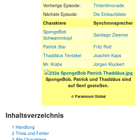
Vorherige Episode:
Tintenlimonade
Nächste Episode:
Die Einkaufsliste
Charaktere
Synchronsprecher
SpongeBob
Santiago Ziesmer
Schwammkopf
Patrick Star
Fritz Rott
Thaddäus Tentakel
Joachim Kaps
Mr. Krabs
Jürgen Kluckert
SpongeBob, Patrick und Thaddäus sind
auf Senf gestoßen.
© Paramount Global
Inhaltsverzeichnis
1
Handlung
2
Trivia und Fehler
3
Alle Charaktere