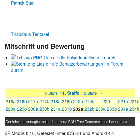
Patrick Star
Thaddäus Tentakel
Mitschrift und Bewertung
Lies dir die Episodenmitschrift durch!
Lies dir die Benutzerbewertungen im Forum
durch!
11. Staffel
← 10. Staffel
12. Staffel →
216a
216b
217a
217b
218a
218b
219a
219b
220
221a
221b
229a
229b
230a
230b
231a
231b
232a
232b
233a
233b
234a
234b
Der Inhalt ist verfügbar unter der Lizenz
GNU Free Documentation License 1.3
.
SP-Mobile 0.10, Getestet unter iOS 6.1 und Android 4.1.