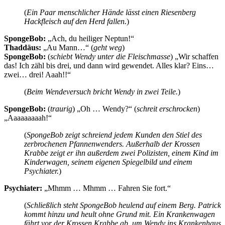
(
Ein Paar menschlicher Hände lässt einen Riesenberg
Hackfleisch auf den Herd fallen.
)
SpongeBob:
„Ach, du heiliger Neptun!“
Thaddäus:
„Au Mann…“ (
geht weg
)
SpongeBob:
(
schiebt Wendy unter die Fleischmasse
) „Wir schaffen
das! Ich zähl bis drei, und dann wird gewendet. Alles klar? Eins…
zwei… drei! Aaah!!“
(
Beim Wendeversuch bricht Wendy in zwei Teile.
)
SpongeBob:
(
traurig
) „Oh … Wendy?“ (
schreit erschrocken
)
„Aaaaaaaaah!“
(
SpongeBob zeigt schreiend jedem Kunden den Stiel des
zerbrochenen Pfannenwenders. Außerhalb der Krossen
Krabbe zeigt er ihn außerdem zwei Polizisten, einem Kind im
Kinderwagen, seinem eigenen Spiegelbild und einem
Psychiater.
)
Psychiater:
„Mhmm … Mhmm … Fahren Sie fort.“
(
Schließlich steht SpongeBob heulend auf einem Berg. Patrick
kommt hinzu und heult ohne Grund mit. Ein Krankenwagen
fährt vor der Krossen Krabbe ab, um Wendy ins Krankenhaus