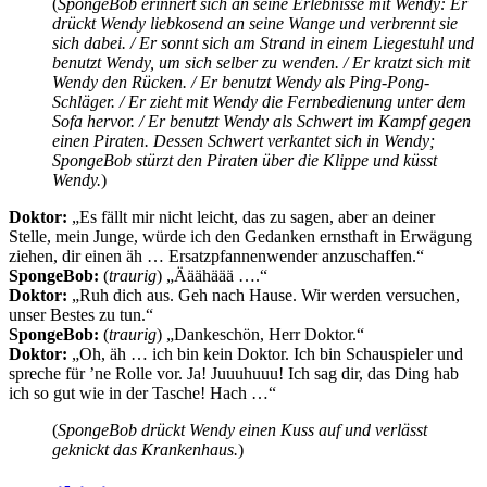
(
SpongeBob erinnert sich an seine Erlebnisse mit Wendy: Er
drückt Wendy liebkosend an seine Wange und verbrennt sie
sich dabei. / Er sonnt sich am Strand in einem Liegestuhl und
benutzt Wendy, um sich selber zu wenden. / Er kratzt sich mit
Wendy den Rücken. / Er benutzt Wendy als Ping-Pong-
Schläger. / Er zieht mit Wendy die Fernbedienung unter dem
Sofa hervor. / Er benutzt Wendy als Schwert im Kampf gegen
einen Piraten. Dessen Schwert verkantet sich in Wendy;
SpongeBob stürzt den Piraten über die Klippe und küsst
Wendy.
)
Doktor:
„Es fällt mir nicht leicht, das zu sagen, aber an deiner
Stelle, mein Junge, würde ich den Gedanken ernsthaft in Erwägung
ziehen, dir einen äh … Ersatzpfannenwender anzuschaffen.“
SpongeBob:
(
traurig
) „Ääähäää ….“
Doktor:
„Ruh dich aus. Geh nach Hause. Wir werden versuchen,
unser Bestes zu tun.“
SpongeBob:
(
traurig
) „Dankeschön, Herr Doktor.“
Doktor:
„Oh, äh … ich bin kein Doktor. Ich bin Schauspieler und
spreche für ’ne Rolle vor. Ja! Juuuhuuu! Ich sag dir, das Ding hab
ich so gut wie in der Tasche! Hach …“
(
SpongeBob drückt Wendy einen Kuss auf und verlässt
geknickt das Krankenhaus.
)