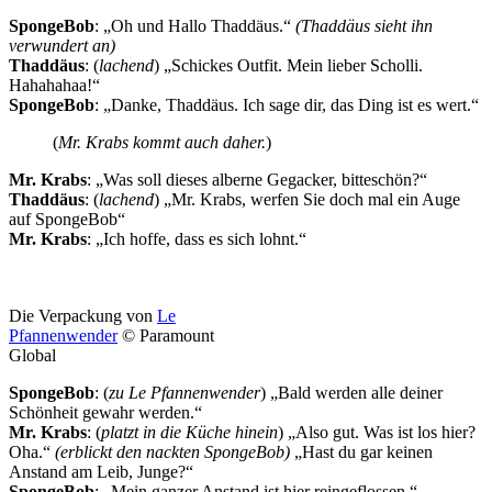
SpongeBob
: „Oh und Hallo Thaddäus.“
(Thaddäus sieht ihn
verwundert an)
Thaddäus
: (
lachend
) „Schickes Outfit. Mein lieber Scholli.
Hahahahaa!“
SpongeBob
: „Danke, Thaddäus. Ich sage dir, das Ding ist es wert.“
(
Mr. Krabs kommt auch daher.
)
Mr. Krabs
: „Was soll dieses alberne Gegacker, bitteschön?“
Thaddäus
: (
lachend
) „Mr. Krabs, werfen Sie doch mal ein Auge
auf SpongeBob“
Mr. Krabs
: „Ich hoffe, dass es sich lohnt.“
Die Verpackung von
Le
Pfannenwender
© Paramount
Global
SpongeBob
: (
zu Le Pfannenwender
) „Bald werden alle deiner
Schönheit gewahr werden.“
Mr. Krabs
: (
platzt in die Küche hinein
) „Also gut. Was ist los hier?
Oha.“
(erblickt den nackten SpongeBob)
„Hast du gar keinen
Anstand am Leib, Junge?“
SpongeBob
: „Mein ganzer Anstand ist hier reingeflossen.“