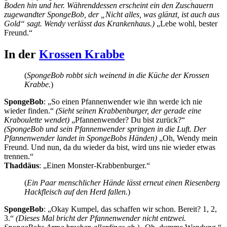
Boden hin und her. Währenddessen erscheint ein den Zuschauern
zugewandter SpongeBob, der „Nicht alles, was glänzt, ist auch aus
Gold“ sagt. Wendy verlässt das Krankenhaus.)
„Lebe wohl, bester
Freund.“
In der
Krossen Krabbe
(
SpongeBob robbt sich weinend in die Küche der Krossen
Krabbe.
)
SpongeBob
: „So einen Pfannenwender wie ihn werde ich nie
wieder finden.“
(Sieht seinen Krabbenburger, der gerade eine
Kraboulette wendet)
„Pfannenwender? Du bist zurück?“
(SpongeBob und sein Pfannenwender springen in die Luft. Der
Pfannenwender landet in SpongeBobs Händen)
„Oh, Wendy mein
Freund. Und nun, da du wieder da bist, wird uns nie wieder etwas
trennen.“
Thaddäus
: „Einen Monster-Krabbenburger.“
(
Ein Paar menschlicher Hände lässt erneut einen Riesenberg
Hackfleisch auf den Herd fallen.
)
SpongeBob
: „Okay Kumpel, das schaffen wir schon. Bereit? 1, 2,
3.“
(Dieses Mal bricht der Pfannenwender nicht entzwei.