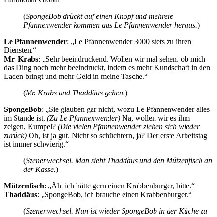
(
SpongeBob drückt auf einen Knopf und mehrere
Pfannenwender kommen aus Le Pfannenwender heraus.
)
Le Pfannenwender
: „Le Pfannenwender 3000 stets zu ihren
Diensten.“
Mr. Krabs
: „Sehr beeindruckend. Wollen wir mal sehen, ob mich
das Ding noch mehr beeindruckt, indem es mehr Kundschaft in den
Laden bringt und mehr Geld in meine Tasche.“
(
Mr. Krabs und Thaddäus gehen.
)
SpongeBob
: „Sie glauben gar nicht, wozu Le Pfannenwender alles
im Stande ist.
(Zu Le Pfannenwender)
Na, wollen wir es ihm
zeigen, Kumpel?
(Die vielen Pfannenwender ziehen sich wieder
zurück)
Oh, ist ja gut. Nicht so schüchtern, ja? Der erste Arbeitstag
ist immer schwierig.“
(
Szenenwechsel. Man sieht Thaddäus und den Mützenfisch an
der Kasse.
)
Mützenfisch
: „Äh, ich hätte gern einen Krabbenburger, bitte.“
Thaddäus
: „SpongeBob, ich brauche einen Krabbenburger.“
(
Szenenwechsel. Nun ist wieder SpongeBob in der Küche zu