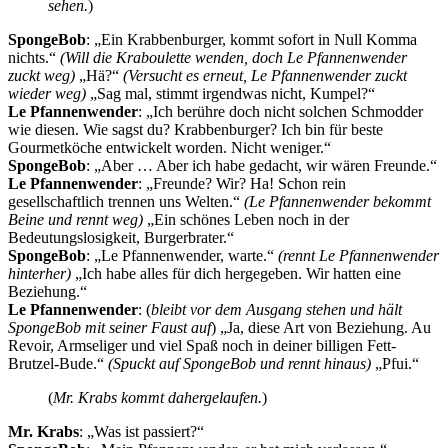
sehen.
)
SpongeBob
: „Ein Krabbenburger, kommt sofort in Null Komma
nichts.“
(Will die Kraboulette wenden, doch Le Pfannenwender
zuckt weg)
„Hä?“
(Versucht es erneut, Le Pfannenwender zuckt
wieder weg)
„Sag mal, stimmt irgendwas nicht, Kumpel?“
Le Pfannenwender
: „Ich berühre doch nicht solchen Schmodder
wie diesen. Wie sagst du? Krabbenburger? Ich bin für beste
Gourmetköche entwickelt worden. Nicht weniger.“
SpongeBob
: „Aber … Aber ich habe gedacht, wir wären Freunde.“
Le Pfannenwender
: „Freunde? Wir? Ha! Schon rein
gesellschaftlich trennen uns Welten.“
(Le Pfannenwender bekommt
Beine und rennt weg)
„Ein schönes Leben noch in der
Bedeutungslosigkeit, Burgerbrater.“
SpongeBob
: „Le Pfannenwender, warte.“
(rennt Le Pfannenwender
hinterher)
„Ich habe alles für dich hergegeben. Wir hatten eine
Beziehung.“
Le Pfannenwender
: (
bleibt vor dem Ausgang stehen und hält
SpongeBob mit seiner Faust auf
) „Ja, diese Art von Beziehung. Au
Revoir, Armseliger und viel Spaß noch in deiner billigen Fett-
Brutzel-Bude.“
(Spuckt auf SpongeBob und rennt hinaus)
„Pfui.“
(
Mr. Krabs kommt dahergelaufen.
)
Mr. Krabs
: „Was ist passiert?“