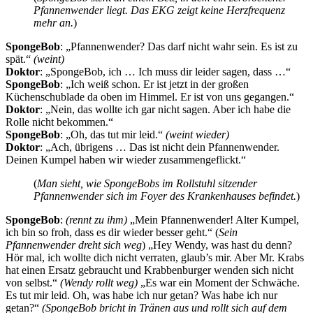
Pfannenwender liegt. Das EKG zeigt keine Herzfrequenz
mehr an.
)
SpongeBob
: „Pfannenwender? Das darf nicht wahr sein. Es ist zu
spät.“
(weint)
Doktor
: „SpongeBob, ich … Ich muss dir leider sagen, dass …“
SpongeBob
: „Ich weiß schon. Er ist jetzt in der großen
Küchenschublade da oben im Himmel. Er ist von uns gegangen.“
Doktor
: „Nein, das wollte ich gar nicht sagen. Aber ich habe die
Rolle nicht bekommen.“
SpongeBob
: „Oh, das tut mir leid.“
(weint wieder)
Doktor
: „Ach, übrigens … Das ist nicht dein Pfannenwender.
Deinen Kumpel haben wir wieder zusammengeflickt.“
(
Man sieht, wie SpongeBobs im Rollstuhl sitzender
Pfannenwender sich im Foyer des Krankenhauses befindet.
)
SpongeBob
:
(rennt zu ihm)
„Mein Pfannenwender! Alter Kumpel,
ich bin so froh, dass es dir wieder besser geht.“ (
Sein
Pfannenwender dreht sich weg
) „Hey Wendy, was hast du denn?
Hör mal, ich wollte dich nicht verraten, glaub’s mir. Aber Mr. Krabs
hat einen Ersatz gebraucht und Krabbenburger wenden sich nicht
von selbst.“
(Wendy rollt weg)
„Es war ein Moment der Schwäche.
Es tut mir leid. Oh, was habe ich nur getan? Was habe ich nur
getan?“
(SpongeBob bricht in Tränen aus und rollt sich auf dem