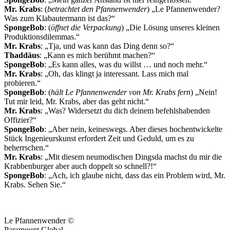
Mr. Krabs
: (
betrachtet den Pfannenwender
) „Le Pfannenwender?
Was zum Klabautermann ist das?“
SpongeBob
: (
öffnet die Verpackung
) „Die Lösung unseres kleinen
Produktionsdilemmas.“
Mr. Krabs
: „Tja, und was kann das Ding denn so?“
Thaddäus
: „Kann es mich berühmt machen?“
SpongeBob
: „Es kann alles, was du willst … und noch mehr.“
Mr. Krabs
: „Oh, das klingt ja interessant. Lass mich mal
probieren.“
SpongeBob
: (
hält Le Pfannenwender von Mr. Krabs fern
) „Nein!
Tut mir leid, Mr. Krabs, aber das geht nicht.“
Mr. Krabs
: „Was? Widersetzt du dich deinem befehlshabenden
Offizier?“
SpongeBob
: „Aber nein, keineswegs. Aber dieses hochentwickelte
Stück Ingenieurskunst erfordert Zeit und Geduld, um es zu
beherrschen.“
Mr. Krabs
: „Mit diesem neumodischen Dingsda machst du mir die
Krabbenburger aber auch doppelt so schnell?!“
SpongeBob
: „Ach, ich glaube nicht, dass das ein Problem wird, Mr.
Krabs. Sehen Sie.“
Le Pfannenwender ©
Paramount Global