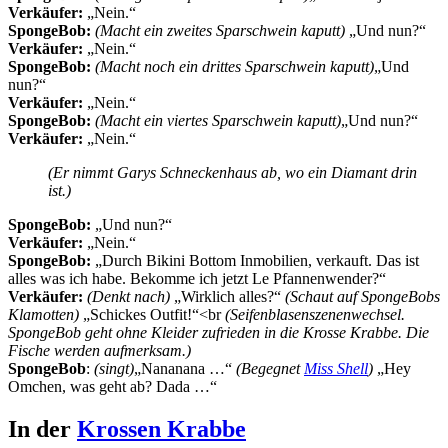
Verkäufer:
„Nein.“
SpongeBob:
(Macht ein zweites Sparschwein kaputt)
„Und nun?“
Verkäufer:
„Nein.“
SpongeBob:
(Macht noch ein drittes Sparschwein kaputt)
„Und
nun?“
Verkäufer:
„Nein.“
SpongeBob:
(Macht ein viertes Sparschwein kaputt)
„Und nun?“
Verkäufer:
„Nein.“
(Er nimmt Garys Schneckenhaus ab, wo ein Diamant drin
ist.)
SpongeBob:
„Und nun?“
Verkäufer:
„Nein.“
SpongeBob:
„Durch Bikini Bottom Inmobilien, verkauft. Das ist
alles was ich habe. Bekomme ich jetzt Le Pfannenwender?“
Verkäufer:
(Denkt nach)
„Wirklich alles?“
(Schaut auf SpongeBobs
Klamotten)
„Schickes Outfit!“<br
(Seifenblasenszenenwechsel.
SpongeBob geht ohne Kleider zufrieden in die Krosse Krabbe. Die
Fische werden aufmerksam.)
SpongeBob
:
(singt)
„Nananana …“
(Begegnet
Miss Shell
)
„Hey
Omchen, was geht ab? Dada …“
In der
Krossen Krabbe