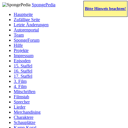
SpongePedia
Bitte Hinweis beachten!
Hauptseite
Zufällige Seite
Letzte Änderungen
Autorenportal
Team
SpongeForum
Hilfe
Projekte
Impressum
Episoden
15. Staffel
16. Staffel
17. Staffel
3. Film
4. Film
Mitschriften
Filmstab
Sprecher
Lieder
Merchandising
Charaktere
Schauplätze
Kamp Koral