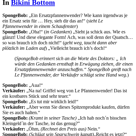
In
Bikini Bottom
SpongeBob:
„Ein Ersatzpfannenwender? Wie kann irgendwas je
ein Ersatz sein für … Hey, sieh dir das an!“ (
sieht Le
Pfannenwender in einem Schaufenster
)
SpongeBob:
„Oha!“ (
in Gedanken
) „Sieht ja schick aus. Wie es
glänzt! Und diese elegante Form! Ach, was soll denn der Quatsch…
so was brauch ich doch nicht!“ (
geht weg, taucht dann aber
plötzlich im Laden auf
) „Vielleicht brauch ich’s doch!“
(
SpongeBob erinnert sich an die Worte des Doktors: „ Ich
würde den Gedanken ernsthaft in Erwägung ziehen, dir einen
Ersatzpfannenwender anzuschaffen.“ SpongeBob greift nach
Le Pfannenwender, der Verkäufer schlägt seine Hand weg.
)
SpongeBob:
„Aua!“
Verkäufer:
„Na na! Griffel weg von Le Pfannenwender! Das ist
ein kostbares Stück und sehr teuer.“
SpongeBob:
„Es tut mir wirklich leid!“
Verkäufer:
„Aber wenn Sie dieses Spitzenprodukt kaufen, dürfen
Sie es auch halten.“
SpongeBob:
(Kramt in seiner Tasche)
„Ich hab noch´n bisschen
Kleingeld´in der Tasche, ist das genug?”
Verkäufer:
„Öhm,
(Rechnet den Preis aus)
Nein.“
SpongeBob:
(Schlägt sein Sparschwein kaputt)
„Reicht es jetzt?“