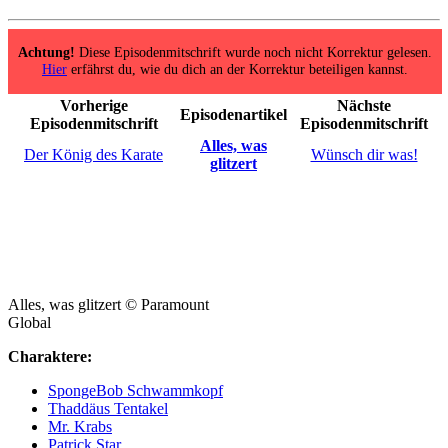
Achtung!
Diese Episodenmitschrift wurde noch nicht Korrektur gelesen.
Hier
erfährst du, wie du dich an der Korrektur beteiligen kannst.
Vorherige
Nächste
Episodenartikel
Episodenmitschrift
Episodenmitschrift
Alles, was
Der König des Karate
Wünsch dir was!
glitzert
Alles, was glitzert © Paramount
Global
Charaktere:
SpongeBob Schwammkopf
Thaddäus Tentakel
Mr. Krabs
Patrick Star