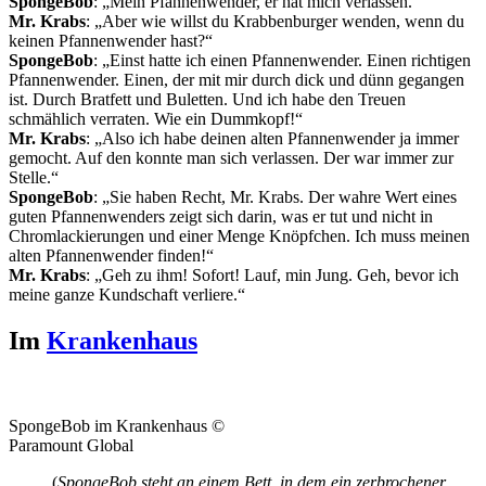
SpongeBob
: „Mein Pfannenwender, er hat mich verlassen.“
Mr. Krabs
: „Aber wie willst du Krabbenburger wenden, wenn du
keinen Pfannenwender hast?“
SpongeBob
: „Einst hatte ich einen Pfannenwender. Einen richtigen
Pfannenwender. Einen, der mit mir durch dick und dünn gegangen
ist. Durch Bratfett und Buletten. Und ich habe den Treuen
schmählich verraten. Wie ein Dummkopf!“
Mr. Krabs
: „Also ich habe deinen alten Pfannenwender ja immer
gemocht. Auf den konnte man sich verlassen. Der war immer zur
Stelle.“
SpongeBob
: „Sie haben Recht, Mr. Krabs. Der wahre Wert eines
guten Pfannenwenders zeigt sich darin, was er tut und nicht in
Chromlackierungen und einer Menge Knöpfchen. Ich muss meinen
alten Pfannenwender finden!“
Mr. Krabs
: „Geh zu ihm! Sofort! Lauf, min Jung. Geh, bevor ich
meine ganze Kundschaft verliere.“
Im
Krankenhaus
SpongeBob im Krankenhaus ©
Paramount Global
(
SpongeBob steht an einem Bett, in dem ein zerbrochener