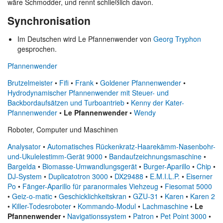
wäre Schmodder, und rennt schließlich davon.
Synchronisation
Im Deutschen wird Le Pfannenwender von
Georg Tryphon
gesprochen.
Pfannenwender
Brutzelmeister
•
Fifi
•
Frank
•
Goldener Pfannenwender
•
Hydrodynamischer Pfannenwender mit Steuer- und
Backbordaufsätzen und Turboantrieb
•
Kenny der Kater-
Pfannenwender
•
Le Pfannenwender
•
Wendy
Roboter, Computer und Maschinen
Analysator
•
Automatisches Rückenkratz-Haarekämm-Nasenbohr-
und-Ukulelestimm-Gerät 9000‎
•
Bandaufzeichnungsmaschine
•
Bargelda
•
Biomasse-Umwandlungsgerät
•
Burger-Aparillo
•
Chip
•
DJ-System
•
Duplicatotron 3000
•
DX29488
•
E.M.I.L.P.
•
Eiserner
Po
•
Fänger-Aparillo für paranormales Viehzeug
•
Fiesomat 5000
•
Geiz-o-matic
•
Geschicklichkeitskran
•
GZU-31
•
Karen
•
Karen 2
•
Killer-Todesroboter
•
Kommando-Modul
•
Lachmaschine
•
Le
Pfannenwender
•
Navigationssystem
•
Patron
•
Pet Point 3000
•