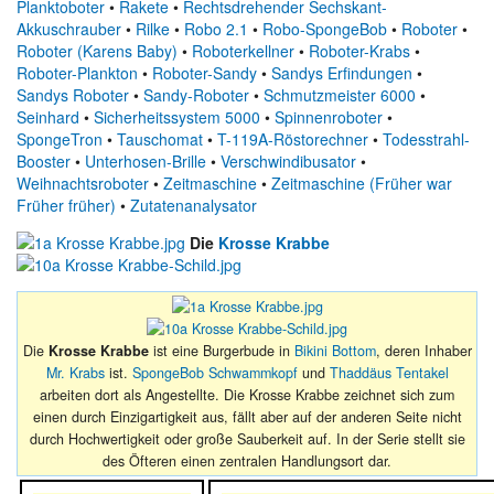
Planktoboter
•
Rakete
•
Rechtsdrehender Sechskant-
Akkuschrauber
•
Rilke
•
Robo 2.1
•
Robo-SpongeBob
•
Roboter
•
Roboter (Karens Baby)
•
Roboterkellner
•
Roboter-Krabs
•
Roboter-Plankton
•
Roboter-Sandy
•
Sandys Erfindungen
•
Sandys Roboter
•
Sandy-Roboter
•
Schmutzmeister 6000
•
Seinhard
•
Sicherheitssystem 5000
•
Spinnenroboter
•
SpongeTron
•
Tauschomat
•
T-119A-Röstorechner
•
Todesstrahl-
Booster
•
Unterhosen-Brille
•
Verschwindibusator
•
Weihnachtsroboter
•
Zeitmaschine
•
Zeitmaschine (Früher war
Früher früher)
•
Zutatenanalysator
Die
Krosse Krabbe
Die
Krosse Krabbe
ist eine Burgerbude in
Bikini Bottom
, deren Inhaber
Mr. Krabs
ist.
SpongeBob Schwammkopf
und
Thaddäus Tentakel
arbeiten dort als Angestellte. Die Krosse Krabbe zeichnet sich zum
einen durch Einzigartigkeit aus, fällt aber auf der anderen Seite nicht
durch Hochwertigkeit oder große Sauberkeit auf. In der Serie stellt sie
des Öfteren einen zentralen Handlungsort dar.