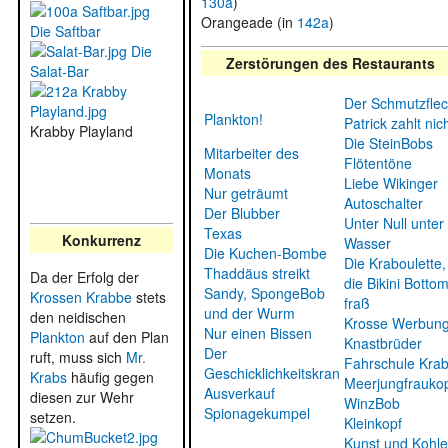
130a
)
Orangeade (in
142a
)
Die Saftbar
Die
Zerstörungen des Restaurants
Salat-Bar
Der Schmutzfle
Plankton!
Patrick zahlt nic
Krabby Playland
Die SteinBobs
Mitarbeiter des
Flötentöne
Monats
Liebe Wikinger
Nur geträumt
Autoschalter
Der Blubber
Unter Null unter
Texas
Konkurrenz
Wasser
Die Kuchen-Bombe
Die Kraboulette,
Thaddäus streikt
Da der Erfolg der
die Bikini Botto
Sandy, SpongeBob
Krossen Krabbe
stets
fraß
und der Wurm
den neidischen
Krosse Werbun
Nur einen Bissen
Plankton
auf den Plan
Knastbrüder
Der
ruft, muss sich
Mr.
Fahrschule Kra
Geschicklichkeitskran
Krabs
häufig gegen
Meerjungfrauko
Ausverkauf
diesen zur Wehr
WinzBob
Spionagekumpel
setzen.
Kleinkopf
Kunst und Kohle