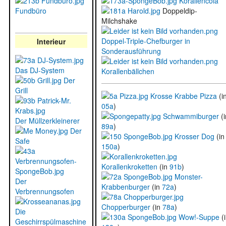
Korallencola
Fundbüro
Doppeldip-
Milchshake
Doppel-Triple-Chefburger in
Interieur
Sonderausführung
Das DJ-System
Korallenbällchen
Der
Grill
Krosse Krabbe Pizza
(i
05a
)
Schwammiburger
(i
Der Müllzerkleinerer
89a
)
Der
Krosser Dog
(in
Safe
150a
)
Korallenkroketten
(in
91b
)
Monster-
Der
Krabbenburger
(in
72a
)
Verbrennungsofen
Chopperburger
(in
78a
)
Die
Wow!-Suppe
(
Geschirrspülmaschine