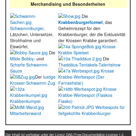
Merchandising und Besonderheiten
Die
Krabbenburgerformel
, das
Schwammiburger
,
Geheimrezept für den
Lätzchen, Untersetzer,
Krabbenburger, der die Exklusivität
Strohhalme und
der Krossen Krabbe garantiert.
Eiswürfel.
Krosse
Die
Krabbe Spielset
Milde Bobby-
und
Die
Scharfe Schwammi-
Thaddäus-Tentakels-Talentshow
Sauce
Krosse
Der
lustige
Krabbe-Werbespot (Der
Krosser-Schwamm-Zug
Fernsehstar)
Krosse
Krabbe-Werbespot (Fiaskos
Krabbenkumpel
Fiasko)
Werbespots für
Mitarbeiterwand
tiefgekühlte Krabbenburger
Der Inhalt ist verfügbar unter der Lizenz
GNU Free Documentation License 1.3
.