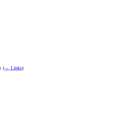
)
‎
(
← Links
)