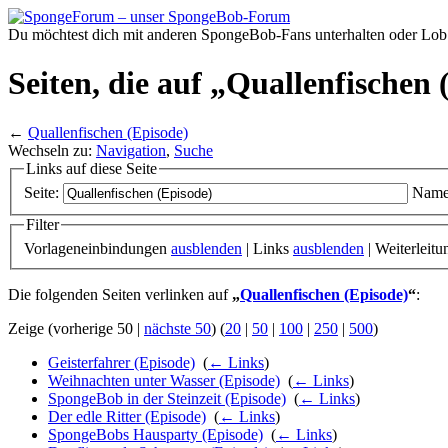
Du möchtest dich mit anderen SpongeBob-Fans unterhalten oder Lob
Seiten, die auf „Quallenfischen 
←
Quallenfischen (Episode)
Wechseln zu:
Navigation
,
Suche
Links auf diese Seite
Seite:
Name
Filter
Vorlageneinbindungen
ausblenden
| Links
ausblenden
| Weiterleit
Die folgenden Seiten verlinken auf
„
Quallenfischen (Episode)
“
:
Zeige (vorherige 50 |
nächste 50
) (
20
|
50
|
100
|
250
|
500
)
Geisterfahrer (Episode)
‎
(
← Links
)
Weihnachten unter Wasser (Episode)
‎
(
← Links
)
SpongeBob in der Steinzeit (Episode)
‎
(
← Links
)
Der edle Ritter (Episode)
‎
(
← Links
)
SpongeBobs Hausparty (Episode)
‎
(
← Links
)