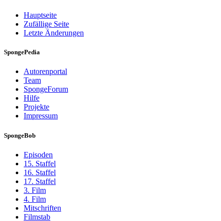
Hauptseite
Zufällige Seite
Letzte Änderungen
SpongePedia
Autorenportal
Team
SpongeForum
Hilfe
Projekte
Impressum
SpongeBob
Episoden
15. Staffel
16. Staffel
17. Staffel
3. Film
4. Film
Mitschriften
Filmstab