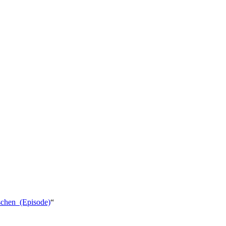
ischen_(Episode)
“