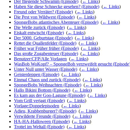
Der fliegende Schwamm (Episode)
‎
(
← Links
)
Haben Sie diese Schnecke gesehen? (Episode)
‎
(
← Links
)
Freund oder Verräter? (Episode)
‎
(
← Links
)
Die Pest von Wildwest (Episode)
‎
(
← Links
)
SpongeBobs atlantisches Abenteuer (Episode)
‎
(
← Links
)
Die Welle zurück (Episode)
‎
(
← Links
)
Eiskalt entwischt (Episode)
‎
(
← Links
)
Der 5000. Geburtstag (Episode)
‎
(
← Links
)
Rettet die Quallenfelder (Episode)
‎
(
← Links
)
Früher war Früher früher (Episode)
‎
(
← Links
)
Das große Zugabenteuer (Episode)
‎
(
← Links
)
Benutzer:CFP/Alle Vorlagen
‎
(
← Links
)
WasBob WoKopf? – SpongeBob verzweifelt gesucht (Episode
Unter Null unter Wasser (Episode)
‎
(
← Links
)
Geisterdeppen (Episode)
‎
(
← Links
)
Einmal Chaos und zurück (Episode)
‎
(
← Links
)
SpongeBobs Weihnachten (Episode)
‎
(
← Links
)
Hallo Bikini Bottom (Episode)
‎
(
← Links
)
Es kam aus der Goo-Lagune (Episode)
‎
(
← Links
)
Vom Grill verjagt (Episode)
‎
(
← Links
)
Vorlage:Doppelepisoden
‎
(
← Links
)
Adieu, Krabbenburger? (Episode)
‎
(
← Links
)
Verwilderte Freunde (Episode)
‎
(
← Links
)
HA-HA-Halloween (Episode)
‎
(
← Links
)
Trottel im Weltall (Episode)
‎
(
← Links
)