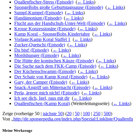
Quallenfischer-Stress (Episode)
‎
(
← Links
)
SpongeBobs große Geburtstagssause (Episode)
‎
(
← Links
)
Sumpf-Kumpel (Episode)
‎
(
← Links
)
Handämonium (Episode)
‎
(
← Links
)
Flucht aus der Handschuh-Unter-Welt (Episode)
‎
(
← Links
)
Krosse Konzessionäre (Episode)
‎
(
← Links
)
Kamp Koral – SpongeBobs Kinderjahre
‎
(
← Links
)
Vorlage:Kamp Koral Staffel 1
‎
(
← Links
)
Zucker-Quetschi (Episode)
‎
(
← Links
)
Du bist! (Episode)
‎
(
← Links
)
Mordshunger (Episode)
‎
(
← Links
)
Die Hütte der komischen Käuze (Episode)
‎
(
← Links
)
Die Suche nach dem FKK-Camp (Episode)
‎
(
← Links
)
Der Küchenschwamm (Episode)
‎
(
← Links
)
Der Schatz von Kamp Koral (Episode)
‎
(
← Links
)
Gary, der Camper (Episode)
‎
(
← Links
)
Snack-Angriff um Mitternacht (Episode)
‎
(
← Links
)
Perla, ärgere mich nicht! (Episode)
‎
(
← Links
)
Ich see dich, Igel, raus mit dir
‎
(
← Links
)
Quallenfischen (Kamp Koral)
(Weiterleitungsseite) ‎
(
← Links
)
Zeige (vorherige 50 |
nächste 50
) (
20
|
50
|
100
|
250
|
500
)
Von „
http://de.spongepedia.org/index.php/Spezial:Linkliste/Quallenf
Meine Werkzeuge