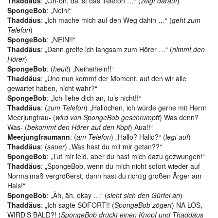
Thaddäus
: „Oh-oh, da ist das Telefon …“ (
zeigt darauf
)
SpongeBob
: „Nein!“
Thaddäus
: „Ich mache mich auf den Weg dahin …“ (
geht zum
Telefon
)
SpongeBob
: „NEIN!!“
Thaddäus
: „Dann greife ich langsam zum Hörer …“ (
nimmt den
Hörer
)
SpongeBob
: (
heult
) „Neiheihein!!“
Thaddäus
: „Und nun kommt der Moment, auf den wir alle
gewartet haben, nicht wahr?“
SpongeBob
: „Ich flehe dich an, tu’s nicht!!“
Thaddäus
: (
zum Telefon
) „Hallöchen, ich würde gerne mit Herrn
Meerjungfrau- (
wird von SpongeBob geschrumpft
) Was denn?
Was- (
bekommt den Hörer auf den Kopf
) Aua!!“
Meerjungfraumann
: (
am Telefon
) „Hallo? Hallo?“ (
legt auf
)
Thaddäus
: (
sauer
) „Was hast du mit mir getan??“
SpongeBob
: „Tut mir leid, aber du hast mich dazu gezwungen!“
Thaddäus
: „SpongeBob, wenn du mich nicht sofort wieder auf
Normalmaß vergrößerst, dann hast du richtig großen Ärger am
Hals!“
SpongeBob
: „Äh, äh, okay …“ (
sieht sich den Gürtel an
)
Thaddäus
: „Ich sagte SOFORT!! (
SpongeBob zögert
) NA LOS,
WIRD'S BALD?! (
SpongeBob drückt einen Knopf und Thaddäus