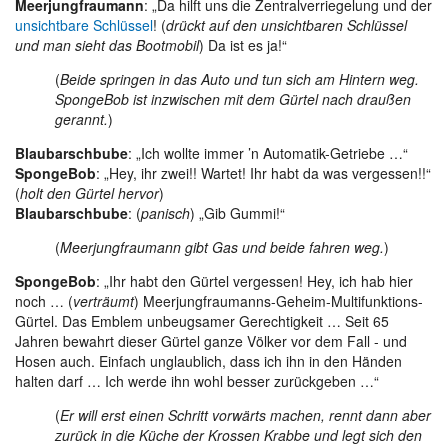
Meerjungfraumann
: „Da hilft uns die Zentralverriegelung und der
unsichtbare Schlüssel
! (
drückt auf den unsichtbaren Schlüssel
und man sieht das Bootmobil
) Da ist es ja!“
(
Beide springen in das Auto und tun sich am Hintern weg.
SpongeBob ist inzwischen mit dem Gürtel nach draußen
gerannt.
)
Blaubarschbube
: „Ich wollte immer ’n Automatik-Getriebe …“
SpongeBob
: „Hey, ihr zwei!! Wartet! Ihr habt da was vergessen!!“
(
holt den Gürtel hervor
)
Blaubarschbube
: (
panisch
) „Gib Gummi!“
(
Meerjungfraumann gibt Gas und beide fahren weg.
)
SpongeBob
: „Ihr habt den Gürtel vergessen! Hey, ich hab hier
noch … (
verträumt
) Meerjungfraumanns-Geheim-Multifunktions-
Gürtel. Das Emblem unbeugsamer Gerechtigkeit … Seit 65
Jahren bewahrt dieser Gürtel ganze Völker vor dem Fall - und
Hosen auch. Einfach unglaublich, dass ich ihn in den Händen
halten darf … Ich werde ihn wohl besser zurückgeben …“
(
Er will erst einen Schritt vorwärts machen, rennt dann aber
zurück in die Küche der Krossen Krabbe und legt sich den