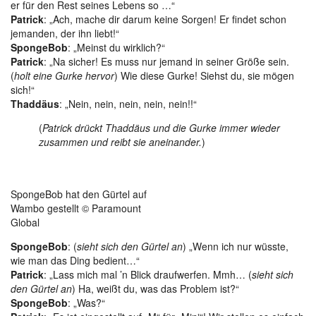
er für den Rest seines Lebens so …“
Patrick
: „Ach, mache dir darum keine Sorgen! Er findet schon
jemanden, der ihn liebt!“
SpongeBob
: „Meinst du wirklich?“
Patrick
: „Na sicher! Es muss nur jemand in seiner Größe sein.
(
holt eine Gurke hervor
) Wie diese Gurke! Siehst du, sie mögen
sich!“
Thaddäus
: „Nein, nein, nein, nein, nein!!“
(
Patrick drückt Thaddäus und die Gurke immer wieder
zusammen und reibt sie aneinander.
)
SpongeBob hat den Gürtel auf
Wambo gestellt © Paramount
Global
SpongeBob
: (
sieht sich den Gürtel an
) „Wenn ich nur wüsste,
wie man das Ding bedient…“
Patrick
: „Lass mich mal ’n Blick draufwerfen. Mmh… (
sieht sich
den Gürtel an
) Ha, weißt du, was das Problem ist?“
SpongeBob
: „Was?“