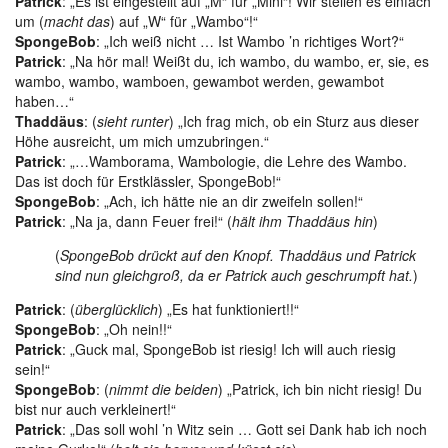
Patrick
: „Es ist eingestellt auf „M“ für „Mini“! Wir stellen es einfach
um (
macht das
) auf „W“ für „Wambo“!“
SpongeBob
: „Ich weiß nicht … Ist Wambo ’n richtiges Wort?“
Patrick
: „Na hör mal! Weißt du, ich wambo, du wambo, er, sie, es
wambo, wambo, wamboen, gewambot werden, gewambot
haben…“
Thaddäus
: (
sieht runter
) „Ich frag mich, ob ein Sturz aus dieser
Höhe ausreicht, um mich umzubringen.“
Patrick
: „…Wamborama, Wambologie, die Lehre des Wambo.
Das ist doch für Erstklässler, SpongeBob!“
SpongeBob
: „Ach, ich hätte nie an dir zweifeln sollen!“
Patrick
: „Na ja, dann Feuer frei!“ (
hält ihm Thaddäus hin
)
(
SpongeBob drückt auf den Knopf. Thaddäus und Patrick
sind nun gleichgroß, da er Patrick auch geschrumpft hat.
)
Patrick
: (
überglücklich
) „Es hat funktioniert!!“
SpongeBob
: „Oh nein!!“
Patrick
: „Guck mal, SpongeBob ist riesig! Ich will auch riesig
sein!“
SpongeBob
: (
nimmt die beiden
) „Patrick, ich bin nicht riesig! Du
bist nur auch verkleinert!“
Patrick
: „Das soll wohl ’n Witz sein … Gott sei Dank hab ich noch