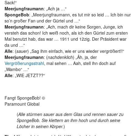
Sack!“
Meerjungfraumann
: „Ach ja …“
SpongeBob
: „Meerjungfraumann, es tut mir so leid … Ich bin nur
so’n großer Fan und der Gürtel und …“
Meerjungfraumann
: „Ach, mach dir keine Sorgen, Junge, ich
versteh das schon! Ich weiß noch, als ich den Gürtel zum ersten
Mal benutzt hab, das war … 1911 und 12zig. Der Präsident war
da und …“
Alle
: (
sauer
) „Sag ihm einfach, wie er uns wieder vergrößert!!“
Meerjungfraumann
: (
nachdenklich
) „Äh, ja, der
Vergrößerungsstrahl
, mal sehen … Aah, stell ihn doch auf
„Wambo“ …“
Alle
: „WIE JETZT??“
Fangt SpongeBob! ©
Paramount Global
(
Alle stürmen sauer aus dem Glas und rennen sauer zu
SpongeBob. Sie klettern an ihm hoch und durch seine
Löcher in seinen Körper.
)