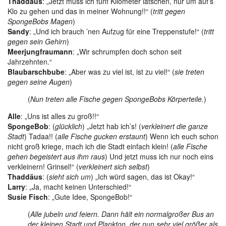
Thaddäus
: „Jetzt muss ich fünf Kilometer latschen, nur um auf’s
Klo zu gehen und das in meiner Wohnung!!“ (
tritt gegen
SpongeBobs Magen
)
Sandy
: „Und ich brauch ’nen Aufzug für eine Treppenstufe!“ (
tritt
gegen sein Gehirn
)
Meerjungfraumann
: „Wir schrumpfen doch schon seit
Jahrzehnten.“
Blaubarschbube
: „Aber was zu viel ist, ist zu viel!“ (
sie treten
gegen seine Augen
)
(
Nun treten alle Fische gegen SpongeBobs Körperteile.
)
Alle
: „Uns ist alles zu groß!!“
SpongeBob
: (
glücklich
) „Jetzt hab ich’s! (
verkleinert die ganze
Stadt
) Tadaa!! (
alle Fische gucken erstaunt
) Wenn ich euch schon
nicht groß kriege, mach ich die Stadt einfach klein! (
alle Fische
gehen begeistert aus ihm raus
) Und jetzt muss ich nur noch eins
verkleinern! Grinsel!“ (
verkleinert sich selbst
)
Thaddäus
: (
sieht sich um
) „Ich würd sagen, das ist Okay!“
Larry
: „Ja, macht keinen Unterschied!“
Susie Fisch
: „Gute Idee, SpongeBob!“
(
Alle jubeln und feiern. Dann hält ein normalgroßer Bus an
der kleinen Stadt und Plankton, der nun sehr viel größer als