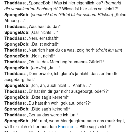
Thaddäus
: „SpongeBob!! Was ist hier eigentlich los? (
bemerkt
die verkleinerten Sachen
) Hä? Wieso ist hier alles so klein??“
SpongeBob
: (
versteckt den Gürtel hinter seinem Rücken
) „Keine
Ahnung …“
Thaddäus
: „Was hast du da?“
SpongeBob
: „Gar nichts …“
Thaddäus
: „Nein, ernsthaft!“
SpongeBob
: „Da ist nichts!!“
Thaddäus
: „Natürlich hast du da was, zeig her!“ (
dreht ihn um
)
SpongeBob
: „Nein, nein!!“
Thaddäus
: „Oh, ist das Meerjungfraumanns Gürtel?“
SpongeBob
: (
nervös
) „Ja …“
Thaddäus
: „Donnerwelle, ich glaub’s ja nicht, dass er ihn dir
ausgeborgt hat.“
SpongeBob
: „Ich, äh, auch nicht … Ahaha …“
Thaddäus
: „Er hat ihn dir gar nicht ausgeborgt, oder??“
SpongeBob
: „Bitte sag’s keinem!“
Thaddäus
: „Du hast ihn wohl geklaut, oder??“
SpongeBob
: „Bitte sag’s keinem!!“
Thaddäus
: „Genau das werde ich tun!“
SpongeBob
: „Hör mal, wenn Meerjungfraumann das rauskriegt,
wirft er mich sicher aus dem
Fanclub
… Bitte sag’s nicht!“