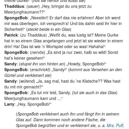
meine Gurke!“ (
holt sie hervor und küsst sie
)
Thaddäus
: (
sauer
) „Hey, bringst du uns jetzt zu
Meerjungfraumann??“
SpongeBob
: „Neeeiiin!! Er darf das nie erfahren! Aber ich werd
mir was überlegen, ich versprech’s! Und bis dahin seid ihr hier in
Sicherheit!“ (
steckt beide in ein Glas
)
Patrick
: (
zu Thaddäus
) „Weißt du, was lustig ist? Meine Gurke
hat in so einem Glas angefangen und jetzt ist sie wieder in einem
drin! Ha! Das ist wie ’n Wortspiel oder so was! Hahaha!“
SpongeBob
: (
nervös
) „Es sind ja nur zwei, halb so wild! Sonst
hat’s keiner gesehen!“
Sandy
: (
stupst ihn von hinten an
) „Howdy, SpongeBob!“
SpongeBob
: (
erschrickt
) „Sandy!“ (
kommt aus Versehen an den
Gürtel und verkleinert sie
)
Sandy
: (
wütend
) „Ja, sag mal, hast du ’ne Klatsche?? Was hast
du mit mir gemacht?“
SpongeBob
: „Es tut mir leid, Sandy, (
tut sie auch in das Glas
)
Meerjungfraumann kam und …“
Larry
: „Hey, SpongeBob!“
(
SpongeBob verkleinert auch ihn und fängt ihn in seinem
Glas auf. Dann kommen noch andere Fische, die
SpongeBob begrüßen und er verkleinert sie, u. a.
Mrs. Puff
,