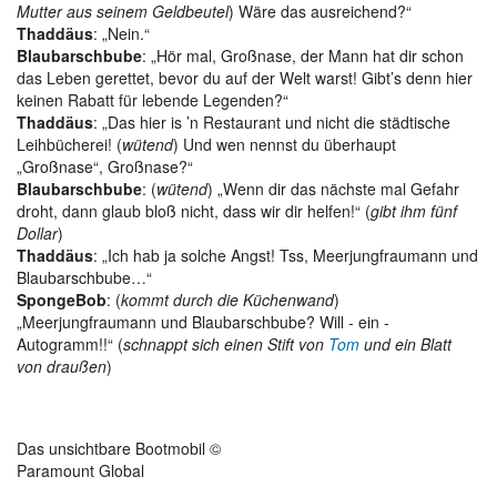
Mutter aus seinem Geldbeutel
) Wäre das ausreichend?“
Thaddäus
: „Nein.“
Blaubarschbube
: „Hör mal, Großnase, der Mann hat dir schon
das Leben gerettet, bevor du auf der Welt warst! Gibt’s denn hier
keinen Rabatt für lebende Legenden?“
Thaddäus
: „Das hier is ’n Restaurant und nicht die städtische
Leihbücherei! (
wütend
) Und wen nennst du überhaupt
„Großnase“, Großnase?“
Blaubarschbube
: (
wütend
) „Wenn dir das nächste mal Gefahr
droht, dann glaub bloß nicht, dass wir dir helfen!“ (
gibt ihm fünf
Dollar
)
Thaddäus
: „Ich hab ja solche Angst! Tss, Meerjungfraumann und
Blaubarschbube…“
SpongeBob
: (
kommt durch die Küchenwand
)
„Meerjungfraumann und Blaubarschbube? Will - ein -
Autogramm!!“ (
schnappt sich einen Stift von
Tom
und ein Blatt
von draußen
)
Das unsichtbare Bootmobil ©
Paramount Global