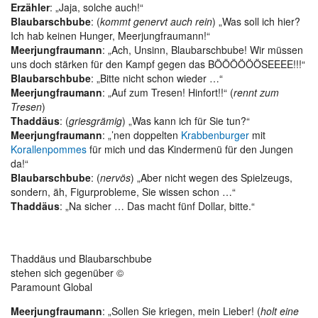
Erzähler
: „Jaja, solche auch!“
Blaubarschbube
: (
kommt genervt auch rein
) „Was soll ich hier?
Ich hab keinen Hunger, Meerjungfraumann!“
Meerjungfraumann
: „Ach, Unsinn, Blaubarschbube! Wir müssen
uns doch stärken für den Kampf gegen das BÖÖÖÖÖÖSEEEE!!!“
Blaubarschbube
: „Bitte nicht schon wieder …“
Meerjungfraumann
: „Auf zum Tresen! Hinfort!!“ (
rennt zum
Tresen
)
Thaddäus
: (
griesgrämig
) „Was kann ich für Sie tun?“
Meerjungfraumann
: „’nen doppelten
Krabbenburger
mit
Korallenpommes
für mich und das Kindermenü für den Jungen
da!“
Blaubarschbube
: (
nervös
) „Aber nicht wegen des Spielzeugs,
sondern, äh, Figurprobleme, Sie wissen schon …“
Thaddäus
: „Na sicher … Das macht fünf Dollar, bitte.“
Thaddäus und Blaubarschbube
stehen sich gegenüber ©
Paramount Global
Meerjungfraumann
: „Sollen Sie kriegen, mein Lieber! (
holt eine