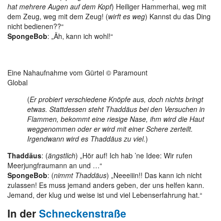
hat mehrere Augen auf dem Kopf
) Heiliger Hammerhai, weg mit
dem Zeug, weg mit dem Zeug! (
wirft es weg
) Kannst du das Ding
nicht bedienen??“
SpongeBob
: „Äh, kann ich wohl!“
Eine Nahaufnahme vom Gürtel © Paramount
Global
(
Er probiert verschiedene Knöpfe aus, doch nichts bringt
etwas. Stattdessen steht Thaddäus bei den Versuchen in
Flammen, bekommt eine riesige Nase, ihm wird die Haut
weggenommen oder er wird mit einer Schere zerteilt.
Irgendwann wird es Thaddäus zu viel.
)
Thaddäus
: (
ängstlich
) „Hör auf! Ich hab ’ne Idee: Wir rufen
Meerjungfraumann an und …“
SpongeBob
: (
nimmt Thaddäus
) „Neeeiiin!! Das kann ich nicht
zulassen! Es muss jemand anders geben, der uns helfen kann.
Jemand, der klug und weise ist und viel Lebenserfahrung hat.“
In der
Schneckenstraße