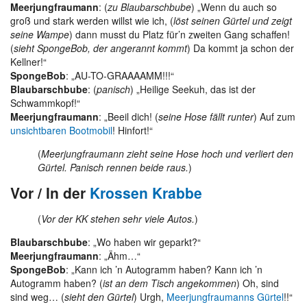
Meerjungfraumann
: (
zu Blaubarschbube
) „Wenn du auch so
groß und stark werden willst wie ich, (
löst seinen Gürtel und zeigt
seine Wampe
) dann musst du Platz für’n zweiten Gang schaffen!
(
sieht SpongeBob, der angerannt kommt
) Da kommt ja schon der
Kellner!“
SpongeBob
: „AU-TO-GRAAAAMM!!!“
Blaubarschbube
: (
panisch
) „Heilige Seekuh, das ist der
Schwammkopf!“
Meerjungfraumann
: „Beeil dich! (
seine Hose fällt runter
) Auf zum
unsichtbaren Bootmobil
! Hinfort!“
(
Meerjungfraumann zieht seine Hose hoch und verliert den
Gürtel. Panisch rennen beide raus.
)
Vor / In der
Krossen Krabbe
(
Vor der KK stehen sehr viele Autos.
)
Blaubarschbube
: „Wo haben wir geparkt?“
Meerjungfraumann
: „Ähm…“
SpongeBob
: „Kann ich ’n Autogramm haben? Kann ich ’n
Autogramm haben? (
ist an dem Tisch angekommen
) Oh, sind
sind weg… (
sieht den Gürtel
) Urgh,
Meerjungfraumanns Gürtel
!!“