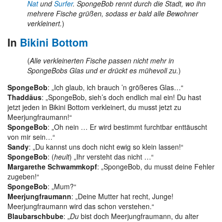
Nat
und
Surfer
. SpongeBob rennt durch die Stadt, wo ihn
mehrere Fische grüßen, sodass er bald alle Bewohner
verkleinert.
)
In
Bikini Bottom
(
Alle verkleinerten Fische passen nicht mehr in
SpongeBobs Glas und er drückt es mühevoll zu.
)
SpongeBob
: „Ich glaub, ich brauch ’n größeres Glas…“
Thaddäus
: „SpongeBob, sieh’s doch endlich mal ein! Du hast
jetzt jeden in Bikini Bottom verkleinert, du musst jetzt zu
Meerjungfraumann!“
SpongeBob
: „Oh nein … Er wird bestimmt furchtbar enttäuscht
von mir sein…“
Sandy
: „Du kannst uns doch nicht ewig so klein lassen!“
SpongeBob
: (
heult
) „Ihr versteht das nicht …“
Margarethe Schwammkopf
: „SpongeBob, du musst deine Fehler
zugeben!“
SpongeBob
: „Mum?“
Meerjungfraumann
: „Deine Mutter hat recht, Junge!
Meerjungfraumann wird das schon verstehen.“
Blaubarschbube
: „
Du
bist doch Meerjungfraumann, du alter