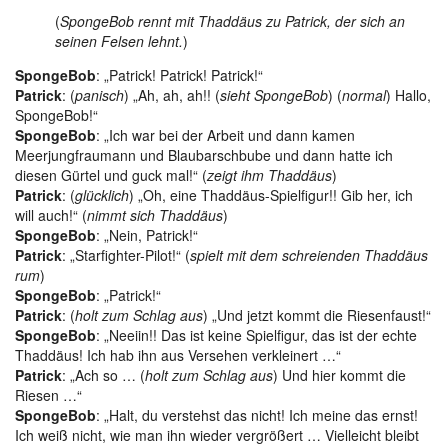
(
SpongeBob rennt mit Thaddäus zu Patrick, der sich an
seinen Felsen lehnt.
)
SpongeBob
: „Patrick! Patrick! Patrick!“
Patrick
: (
panisch
) „Ah, ah, ah!! (
sieht SpongeBob
) (
normal
) Hallo,
SpongeBob!“
SpongeBob
: „Ich war bei der Arbeit und dann kamen
Meerjungfraumann und Blaubarschbube und dann hatte ich
diesen Gürtel und guck mal!“ (
zeigt ihm Thaddäus
)
Patrick
: (
glücklich
) „Oh, eine Thaddäus-Spielfigur!! Gib her, ich
will auch!“ (
nimmt sich Thaddäus
)
SpongeBob
: „Nein, Patrick!“
Patrick
: „Starfighter-Pilot!“ (
spielt mit dem schreienden Thaddäus
rum
)
SpongeBob
: „Patrick!“
Patrick
: (
holt zum Schlag aus
) „Und jetzt kommt die Riesenfaust!“
SpongeBob
: „Neeiin!! Das ist keine Spielfigur, das ist der echte
Thaddäus! Ich hab ihn aus Versehen verkleinert …“
Patrick
: „Ach so … (
holt zum Schlag aus
) Und hier kommt die
Riesen …“
SpongeBob
: „Halt, du verstehst das nicht! Ich meine das ernst!
Ich weiß nicht, wie man ihn wieder vergrößert … Vielleicht bleibt