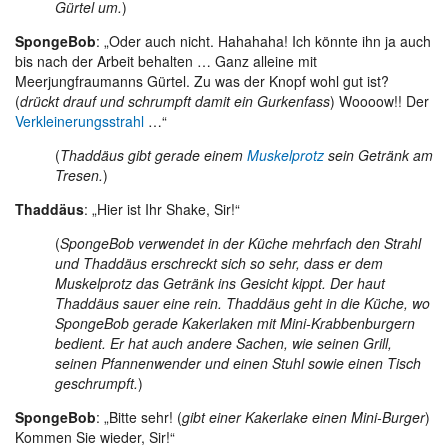
Gürtel um.
)
SpongeBob
: „Oder auch nicht. Hahahaha! Ich könnte ihn ja auch
bis nach der Arbeit behalten … Ganz alleine mit
Meerjungfraumanns Gürtel. Zu was der Knopf wohl gut ist?
(
drückt drauf und schrumpft damit ein Gurkenfass
) Woooow!! Der
Verkleinerungsstrahl
…“
(
Thaddäus gibt gerade einem
Muskelprotz
sein Getränk am
Tresen.
)
Thaddäus
: „Hier ist Ihr Shake, Sir!“
(
SpongeBob verwendet in der Küche mehrfach den Strahl
und Thaddäus erschreckt sich so sehr, dass er dem
Muskelprotz das Getränk ins Gesicht kippt. Der haut
Thaddäus sauer eine rein. Thaddäus geht in die Küche, wo
SpongeBob gerade Kakerlaken mit Mini-Krabbenburgern
bedient. Er hat auch andere Sachen, wie seinen Grill,
seinen Pfannenwender und einen Stuhl sowie einen Tisch
geschrumpft.
)
SpongeBob
: „Bitte sehr! (
gibt einer Kakerlake einen Mini-Burger
)
Kommen Sie wieder, Sir!“