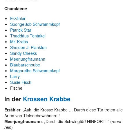
Charaktere:
Erzähler
SpongeBob Schwammkopf
Patrick Star
Thaddäus Tentakel
Mr. Krabs
Sheldon J. Plankton
Sandy Cheeks
Meerjungfraumann
Blaubarschbube
Margarethe Schwammkopf
Larry
Susie Fisch
Fische
In der
Krossen Krabbe
Erzähler
: „Aah, die Krosse Krabbe … Durch diese Tür treten alle
Arten von Tiefseebewohnern.“
Meerjungfraumann
: „Durch die Schwingtür! HINFORT!!“ (
rennt
rein
)