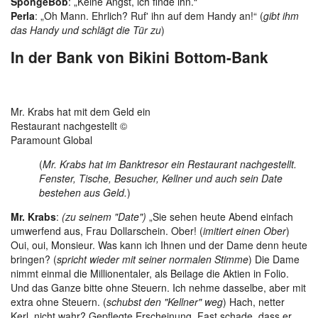
SpongeBob
: „Keine Angst, ich finde ihn.“
Perla
: „Oh Mann. Ehrlich? Ruf' ihn auf dem Handy an!“ (
gibt ihm
das Handy und schlägt die Tür zu
)
In der Bank von Bikini Bottom-Bank
Mr. Krabs hat mit dem Geld ein
Restaurant nachgestellt ©
Paramount Global
(
Mr. Krabs hat im Banktresor ein Restaurant nachgestellt.
Fenster, Tische, Besucher, Kellner und auch sein Date
bestehen aus Geld.
)
Mr. Krabs
:
(zu seinem "Date")
„Sie sehen heute Abend einfach
umwerfend aus, Frau Dollarschein. Ober! (
imitiert einen Ober
)
Oui, oui, Monsieur. Was kann ich Ihnen und der Dame denn heute
bringen? (
spricht wieder mit seiner normalen Stimme
) Die Dame
nimmt einmal die Millionentaler, als Beilage die Aktien in Folio.
Und das Ganze bitte ohne Steuern. Ich nehme dasselbe, aber mit
extra ohne Steuern. (
schubst den "Kellner" weg
) Hach, netter
Kerl, nicht wahr? Gepflegte Erscheinung. Fast schade, dass er