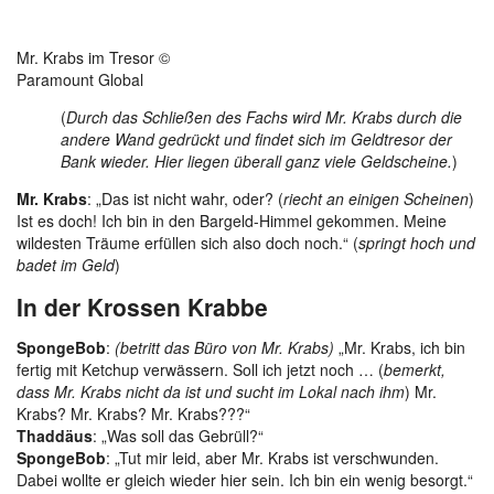
Mr. Krabs im Tresor ©
Paramount Global
(
Durch das Schließen des Fachs wird Mr. Krabs durch die
andere Wand gedrückt und findet sich im Geldtresor der
Bank wieder. Hier liegen überall ganz viele Geldscheine.
)
Mr. Krabs
: „Das ist nicht wahr, oder? (
riecht an einigen Scheinen
)
Ist es doch! Ich bin in den Bargeld-Himmel gekommen. Meine
wildesten Träume erfüllen sich also doch noch.“ (
springt hoch und
badet im Geld
)
In der Krossen Krabbe
SpongeBob
:
(betritt das Büro von Mr. Krabs)
„Mr. Krabs, ich bin
fertig mit Ketchup verwässern. Soll ich jetzt noch … (
bemerkt,
dass Mr. Krabs nicht da ist und sucht im Lokal nach ihm
) Mr.
Krabs? Mr. Krabs? Mr. Krabs???“
Thaddäus
: „Was soll das Gebrüll?“
SpongeBob
: „Tut mir leid, aber Mr. Krabs ist verschwunden.
Dabei wollte er gleich wieder hier sein. Ich bin ein wenig besorgt.“