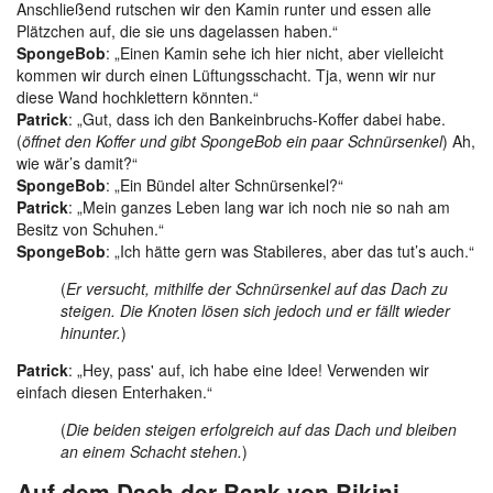
Anschließend rutschen wir den Kamin runter und essen alle
Plätzchen auf, die sie uns dagelassen haben.“
SpongeBob
: „Einen Kamin sehe ich hier nicht, aber vielleicht
kommen wir durch einen Lüftungsschacht. Tja, wenn wir nur
diese Wand hochklettern könnten.“
Patrick
: „Gut, dass ich den Bankeinbruchs-Koffer dabei habe.
(
öffnet den Koffer und gibt SpongeBob ein paar Schnürsenkel
) Ah,
wie wär’s damit?“
SpongeBob
: „Ein Bündel alter Schnürsenkel?“
Patrick
: „Mein ganzes Leben lang war ich noch nie so nah am
Besitz von Schuhen.“
SpongeBob
: „Ich hätte gern was Stabileres, aber das tut’s auch.“
(
Er versucht, mithilfe der Schnürsenkel auf das Dach zu
steigen. Die Knoten lösen sich jedoch und er fällt wieder
hinunter.
)
Patrick
: „Hey, pass' auf, ich habe eine Idee! Verwenden wir
einfach diesen Enterhaken.“
(
Die beiden steigen erfolgreich auf das Dach und bleiben
an einem Schacht stehen.
)
Auf dem Dach der Bank von Bikini