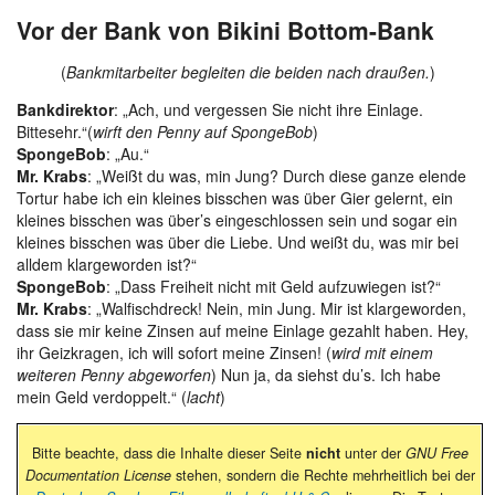
Vor der Bank von Bikini Bottom-Bank
(
Bankmitarbeiter begleiten die beiden nach draußen.
)
Bankdirektor
: „Ach, und vergessen Sie nicht ihre Einlage.
Bittesehr.“(
wirft den Penny auf SpongeBob
)
SpongeBob
: „Au.“
Mr. Krabs
: „Weißt du was, min Jung? Durch diese ganze elende
Tortur habe ich ein kleines bisschen was über Gier gelernt, ein
kleines bisschen was über’s eingeschlossen sein und sogar ein
kleines bisschen was über die Liebe. Und weißt du, was mir bei
alldem klargeworden ist?“
SpongeBob
: „Dass Freiheit nicht mit Geld aufzuwiegen ist?“
Mr. Krabs
: „Walfischdreck! Nein, min Jung. Mir ist klargeworden,
dass sie mir keine Zinsen auf meine Einlage gezahlt haben. Hey,
ihr Geizkragen, ich will sofort meine Zinsen! (
wird mit einem
weiteren Penny abgeworfen
) Nun ja, da siehst du’s. Ich habe
mein Geld verdoppelt.“ (
lacht
)
Bitte beachte, dass die Inhalte dieser Seite
nicht
unter der
GNU Free
Documentation License
stehen, sondern die Rechte mehrheitlich bei der