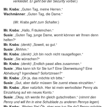
verkleidet. Er geht bei der Security vorbei.
)
Mr. Krabs
: „Guten Tag, meine Herren.“
Wachmänner
: „Guten Tag, die Dame.“
(
Mr. Krabs geht zum Schalter.
)
Mr. Krabs
: „Hallo, Fräuleinchen.“
Susie
: „Guten Tag, junge Dame, womit können wir Ihnen denn
helfen?“
Mr. Krabs
:
(denkt)
„Soweit, so gut.“
Susie
: „Ähhhm.“
Mr. Krabs
:
(denkt)
„Ich bin noch nicht rausgeflogen.“
Susie
: „Sie wünschen?“
Mr. Krabs
:
(denkt)
„Endlich passt alles zusammen.“
Susie
: „Was kann ich für Sie tun? Eine Überweisung? Eine
Abhebung? Irgendwas? Sofortzinsen?“
Mr. Krabs
: „Oh ja, das möchte ich bitte.“
Susie
: „Gut, aber dafür müssen Sie zuerst etwas einzahlen.“
Mr. Krabs
: „Aber natürlich. Hier ist mein wertvollster Penny als
Einzahlung auf ein neues Konto.“
Susie
: „Okay, ich werde ihn gleich gutschreiben.“ (
nimmt den
Penny und will ihn in eine Schublade zu anderen Pennys legen
)
Mr. Krabs
: „Warten Sie! Öh, aber was tun Sie da? Penny möchte