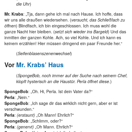
die Uhr
)
Mr. Krabs
: „Tja, dann gehe ich mal nach Hause. Ich hoffe, dass
wir uns alle draußen wiedersehen. (
versucht, das Schließfach zu
öffnen
) Blindfisch, ich bin eingeschlossen. Ich muss wohl die
ganze Nacht hier bleiben. (
setzt sich wieder ins Bargeld
) Und das
inmitten der ganzen Kohle. Ach, so viel Kohle. Und ich kann es
keinem erzählen! Hier müssen dringend ein paar Freunde her.“
(
Seifenblasenszenenwechsel
)
Vor
Mr. Krabs’ Haus
(
SpongeBob, noch immer auf der Suche nach seinem Chef,
klopft hysterisch an die Haustür. Perla öffnet diese.
)
SpongeBob
: „Oh. Hi, Perla. Ist dein Vater da?“
Perla
: „Nein.“
SpongeBob
: „Ich sage dir das wirklich nicht gern, aber er ist
verschwunden.“
Perla
:
(erstaunt)
„Oh Mann! Ehrlich?“
SpongeBob
: „Schlimm, oder?“
Perla
:
(genervt)
„Oh Mann. Ehrlich?“