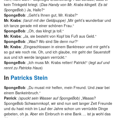
kein Trinkgeld kriegt. (
Das Handy von Mr. Krabs klingelt. Es ist
SpongeBob.
) Ja, Hallo?“
SpongeBob
: „Geht’s Ihnen gut, Mr. Krabs?“
Mr. Krabs
:
(tanzt mit der Geldpuppe)
„Mir geht’s wunderbar und
ich tanze gerade mit einer schönen Frau.“
SpongeBob
: „Oh, das klingt ja toll.“
Mr. Krabs
: „Ja, sie besteht von Kopf bis Fuß aus Geld.“
SpongeBob
: „Was? Wo sind Sie denn nur?“
Mr. Krabs
: „Eingeschlossen in einem Banktresor und mir geht’s
so gut wie noch nie. Oh, und ich glaube, mir geht der Sauerstoff
aus und ich werde langsam verrückt.“
SpongeBob
: „Ich muss Mr. Krabs retten! Patrick!“ (
legt auf und
rennt zu Patricks Haus
)
In
Patricks Stein
SpongeBob
: „Du musst mir helfen, mein Freund. Und zwar bei
einem Bankeinbruch.“
Patrick
:
(spuckt sein Wasser auf SpongeBob)
„Waaas?
SpongeBob Schwammkopf, wir sind nun seit langer Zeit Freunde
und du hast mich im Lauf der Jahre schon um verrückte Dinge
gebeten, oh ja. Aber ein Einbruch in eine Bank … ist ja wohl das