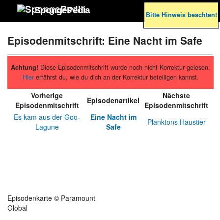
SpongePedia
Bitte Hinweis beachten!
Episodenmitschrift: Eine Nacht im Safe
Achtung!
Diese Episodenmitschrift wurde noch nicht Korrektur gelesen.
Hier
erfährst du, wie du dich an der Korrektur beteiligen kannst.
Vorherige
Nächste
Episodenartikel
Episodenmitschrift
Episodenmitschrift
Es kam aus der Goo-
Eine Nacht im
Planktons Haustier
Lagune
Safe
Episodenkarte © Paramount
Global