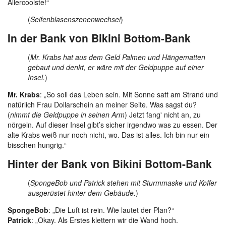
Allercoolste!“
(
Seifenblasenszenenwechsel
)
In der Bank von Bikini Bottom-Bank
(
Mr. Krabs hat aus dem Geld Palmen und Hängematten
gebaut und denkt, er wäre mit der Geldpuppe auf einer
Insel.
)
Mr. Krabs
: „So soll das Leben sein. Mit Sonne satt am Strand und
natürlich Frau Dollarschein an meiner Seite. Was sagst du?
(
nimmt die Geldpuppe in seinen Arm
) Jetzt fang' nicht an, zu
nörgeln. Auf dieser Insel gibt’s sicher irgendwo was zu essen. Der
alte Krabs weiß nur noch nicht, wo. Das ist alles. Ich bin nur ein
bisschen hungrig.“
Hinter der Bank von Bikini Bottom-Bank
(
SpongeBob und Patrick stehen mit Sturmmaske und Koffer
ausgerüstet hinter dem Gebäude.
)
SpongeBob
: „Die Luft ist rein. Wie lautet der Plan?“
Patrick
: „Okay. Als Erstes klettern wir die Wand hoch.