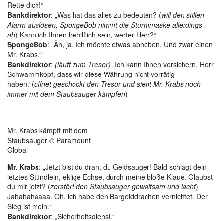
Rette dich!“
Bankdirektor
: „Was hat das alles zu bedeuten? (
will den stillen
Alarm auslösen, SpongeBob nimmt die Sturmmaske allerdings
ab
) Kann ich Ihnen behilflich sein, werter Herr?“
SpongeBob
: „Äh, ja. Ich möchte etwas abheben. Und zwar einen
Mr. Krabs.“
Bankdirektor
:
(läuft zum Tresor)
„Ich kann Ihnen versichern, Herr
Schwammkopf, dass wir diese Währung nicht vorrätig
haben.“(
öffnet geschockt den Tresor und sieht Mr. Krabs noch
immer mit dem Staubsauger kämpfen
)
Mr. Krabs kämpft mit dem
Staubsauger © Paramount
Global
Mr. Krabs
: „Jetzt bist du dran, du Geldsauger! Bald schlägt dein
letztes Stündlein, eklige Echse, durch meine bloße Klaue. Glaubst
du mir jetzt? (
zerstört den Staubsauger gewaltsam und lacht
)
Jahahahaaaa. Oh, ich habe den Bargelddrachen vernichtet. Der
Sieg ist mein.“
Bankdirektor
: „Sicherheitsdienst.“