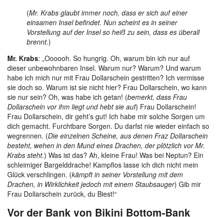
(
Mr. Krabs glaubt immer noch, dass er sich auf einer
einsamen Insel befindet. Nun scheint es in seiner
Vorstellung auf der Insel so heiß zu sein, dass es überall
brennt.
)
Mr. Krabs
: „Oooooh. So hungrig. Oh, warum bin ich nur auf
dieser unbewohnbaren Insel. Warum nur? Warum? Und warum
habe ich mich nur mit Frau Dollarschein gestritten? Ich vermisse
sie doch so. Warum ist sie nicht hier? Frau Dollarschein, wo kann
sie nur sein? Oh, was habe ich getan! (
bemerkt, dass Frau
Dollarschein vor ihm liegt und hebt sie auf
) Frau Dollarschein!
Frau Dollarschein, dir geht’s gut! Ich habe mir solche Sorgen um
dich gemacht. Furchtbare Sorgen. Du darfst nie wieder einfach so
wegrennen. (
Die einzelnen Scheine, aus denen Fraz Dollarschein
besteht, wehen in den Mund eines Drachen, der plötzlich vor Mr.
Krabs steht.
) Was ist das? Ah, kleine Frau! Was bei Neptun? Ein
schleimiger Bargelddrache! Kampflos lasse ich dich nicht mein
Glück verschlingen. (
kämpft in seiner Vorstellung mit dem
Drachen, in Wirklichkeit jedoch mit einem Staubsauger
) Gib mir
Frau Dollarschein zurück, du Biest!“
Vor der Bank von Bikini Bottom-Bank