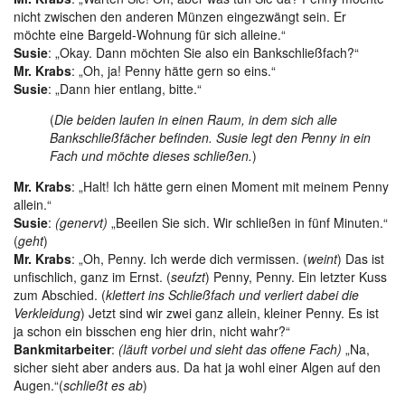
nicht zwischen den anderen Münzen eingezwängt sein. Er
möchte eine Bargeld-Wohnung für sich alleine.“
Susie
: „Okay. Dann möchten Sie also ein Bankschließfach?“
Mr. Krabs
: „Oh, ja! Penny hätte gern so eins.“
Susie
: „Dann hier entlang, bitte.“
(
Die beiden laufen in einen Raum, in dem sich alle
Bankschließfächer befinden. Susie legt den Penny in ein
Fach und möchte dieses schließen.
)
Mr. Krabs
: „Halt! Ich hätte gern einen Moment mit meinem Penny
allein.“
Susie
:
(genervt)
„Beeilen Sie sich. Wir schließen in fünf Minuten.“
(
geht
)
Mr. Krabs
: „Oh, Penny. Ich werde dich vermissen. (
weint
) Das ist
unfischlich, ganz im Ernst. (
seufzt
) Penny, Penny. Ein letzter Kuss
zum Abschied. (
klettert ins Schließfach und verliert dabei die
Verkleidung
) Jetzt sind wir zwei ganz allein, kleiner Penny. Es ist
ja schon ein bisschen eng hier drin, nicht wahr?“
Bankmitarbeiter
:
(läuft vorbei und sieht das offene Fach)
„Na,
sicher sieht aber anders aus. Da hat ja wohl einer Algen auf den
Augen.“(
schließt es ab
)