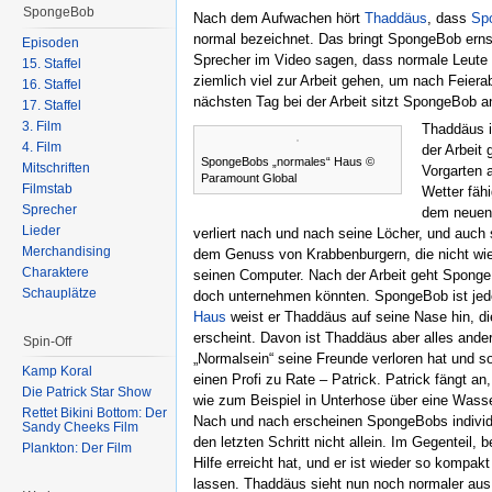
SpongeBob
Nach dem Aufwachen hört
Thaddäus
, dass
Sp
normal bezeichnet. Das bringt SpongeBob ernst
Episoden
Sprecher im Video sagen, dass normale Leute
15. Staffel
ziemlich viel zur Arbeit gehen, um nach Feier
16. Staffel
nächsten Tag bei der Arbeit sitzt SpongeBob a
17. Staffel
3. Film
Thaddäus i
4. Film
der Arbeit
SpongeBobs „normales“ Haus ©
Mitschriften
Vorgarten 
Paramount Global
Filmstab
Wetter fäh
Sprecher
dem neuen
Lieder
verliert nach und nach seine Löcher, und auch
Merchandising
dem Genuss von Krabbenburgern, die nicht wi
Charaktere
seinen Computer. Nach der Arbeit geht SpongeB
Schauplätze
doch unternehmen könnten. SpongeBob ist jedo
Haus
weist er Thaddäus auf seine Nase hin, die
erscheint. Davon ist Thaddäus aber alles ander
Spin-Off
„Normalsein“ seine Freunde verloren hat und so
Kamp Koral
einen Profi zu Rate – Patrick. Patrick fängt a
Die Patrick Star Show
wie zum Beispiel in Unterhose über eine Wass
Rettet Bikini Bottom: Der
Nach und nach erscheinen SpongeBobs individ
Sandy Cheeks Film
den letzten Schritt nicht allein. Im Gegenteil, 
Plankton: Der Film
Hilfe erreicht hat, und er ist wieder so komp
lassen. Thaddäus sieht nun noch normaler aus