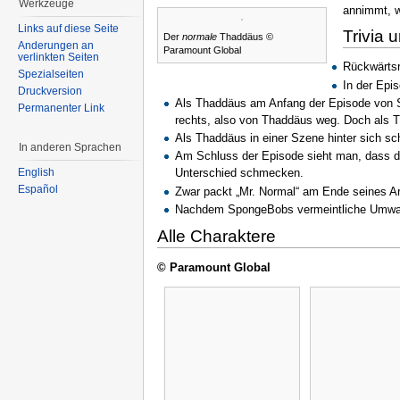
Werkzeuge
annimmt, w
Links auf diese Seite
Trivia 
Der
normale
Thaddäus ©
Änderungen an
Paramount Global
verlinkten Seiten
Rückwärts
Spezialseiten
In der Epi
Druckversion
Als Thaddäus am Anfang der Episode von S
Permanenter Link
rechts, also von Thaddäus weg. Doch als Th
Als Thaddäus in einer Szene hinter sich sch
In anderen Sprachen
Am Schluss der Episode sieht man, dass di
English
Unterschied schmecken.
Español
Zwar packt „Mr. Normal“ am Ende seines Arb
Nachdem SpongeBobs vermeintliche Umwandl
Alle Charaktere
© Paramount Global