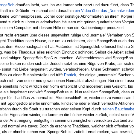
ongeBob
draußen lacht, was ihn wie immer sehr nervt und dazu führt, dass Th
haft ins Grübeln. Er schaut sich daraufhin
ein Video über das „Normalwerden
 keine Sommersprossen, Löcher oder sonstige Abnormitäten an ihrem Körper 
abend zurück zu ihren quadratischen Häusern mit grünen quadratischen Vorgä
n einem Computer, mit dessen Hilfe er nun die Krabbenburger produziert.
st recht erstaunt über dieses ungewohnt ruhige und „normale“ Verhalten vo
 geht Thaddäus nach Hause, nur um zu entdecken, dass SpongeBob auch da
aus dem Video nachgeahmt hat. Außerdem ist SpongeBob offensichtlich zu Sm
ig, was bei Thaddäus alles reichlich Eindruck schindet. Selbst die Arbeit sch
 und ruhigen SpongeBob Spaß zu machen. Währenddessen wird SpongeBob 
 seine Ecken runden sich ab. Jedoch setzt es eine Rüge von Krabs, als sich 
e sonst mit Liebe hergestellt wurden, verabschieden. Unser Schwamm schwör
ob zu einer Bushaltestelle und trifft
Patrick
, der einige „unnormale“ Sachen v
ch nicht von seiner neu gewonnenen Normalität abzubringen. Bei einer Tass
 ebenfalls nicht wirklich der Norm entspricht und modelliert sein Gesicht, bi
e als begeistert und wirft SpongeBob raus. Nun realisiert SpongeBob, dass e
gar für Thaddäus zu normal ist. Also beschließt er, wieder so zu werden wie f
n, mit SpongeBob allerlei unnormale, kindische oder einfach verrückte Aktion
erbahn durch die Stadt zu rutschen oder seinen Kopf durch
seinen Bauchnabe
uelle Eigenarten wieder, so kommen die Löcher wieder zurück, selbst sein
bei der Anstrengung, endgültig in seinen ursprünglichen verrückten Zustand zu g
akt und normal wie zuvor. Doch da erscheint Thaddäus, welcher sich offenbar 
, als er ohnehin schon war. SpongeBob ist zutiefst erschrocken, was bewirk