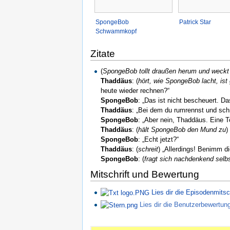
SpongeBob
Patrick Star
Schwammkopf
Zitate
(
SpongeBob tollt draußen herum und weckt
Thaddäus
: (
hört, wie SpongeBob lacht, ist
heute wieder rechnen?“
SpongeBob
: „Das ist nicht bescheuert. 
Thaddäus
: „Bei dem du rumrennst und sch
SpongeBob
: „Aber nein, Thaddäus. Eine T
Thaddäus
: (
hält SpongeBob den Mund zu
)
SpongeBob
: „Echt jetzt?“
Thaddäus
: (
schreit
) „Allerdings! Benimm di
SpongeBob
: (
fragt sich nachdenkend selb
Mitschrift und Bewertung
Lies dir die Episodenmitsc
Lies dir die Benutzerbewertu