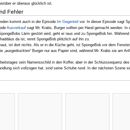
orüber er überaus glücklich ist.
und Fehler
reden kommt auch in der Episode
Im Gegenteil
vor. In dieser Episode sagt Sp
sode
Ausverkauf
sagt Mr. Krabs, Burger sollten per Hand gemacht werden. In di
pongeBobs Lärm gestört wird, geht er raus und zu SpongeBob hin. Während 
addäus da ist, rennt SpongeBob plötzlich auf ihn zu.
aut, ist dort nichts. Als er in die Küche geht, ist SpongeBob vor dem Fenster
e „ausgedruckten“ Burger nur aus Papier sind, während Mr. Krabs sie am An
eitstages sein Namensschild in den Koffer, aber in der Schlusssequenz des F
ung sich vollzogen hat, sind seine Schuhe rund. In der nächsten Szene sin