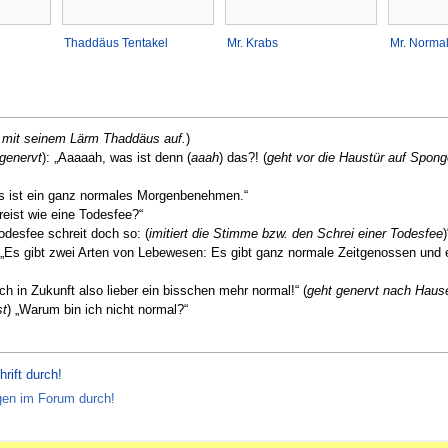
Thaddäus Tentakel
Mr. Krabs
Mr. Norma
 mit seinem Lärm Thaddäus auf.
)
 genervt
): „Aaaaah, was ist denn (
aaah
) das?! (
geht vor die Haustür auf Spon
Das ist ein ganz normales Morgenbenehmen.“
reist wie eine Todesfee?“
odesfee schreit doch so: (
imitiert die Stimme bzw. den Schrei einer Todesfee
)
 „Es gibt zwei Arten von Lebewesen: Es gibt ganz normale Zeitgenossen und e
ch in Zukunft also lieber ein bisschen mehr normal!“ (
geht genervt nach Haus
st
) „Warum bin ich nicht normal?“
hrift durch!
ngen im Forum durch!