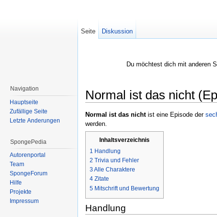
Seite
Diskussion
Du möchtest dich mit anderen 
Navigation
Normal ist das nicht (E
Hauptseite
Wechseln zu:
Navigation
,
Suche
Zufällige Seite
Normal ist das nicht
ist eine Episode der
sech
Letzte Änderungen
werden.
Inhaltsverzeichnis
SpongePedia
1
Handlung
Autorenportal
2
Trivia und Fehler
Team
3
Alle Charaktere
SpongeForum
4
Zitate
Hilfe
5
Mitschrift und Bewertung
Projekte
Impressum
Handlung