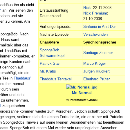
addäus ihn als nicht
Nick
: 22.11.2008
“
an. Wir sehen den
Erstausstrahlung
Nick Premium
:
haben und sie
Deutschland:
21.10.2008
rten zu kehren. Am
Vorherige Episode:
Sinfonie in Arzt-Dur
n SpongeBob. Nach
Nächste Episode:
Verschwunden
s Haus samt
Charaktere
Synchronsprecher
alltalk über das
SpongeBob
eint Thaddäus mit
Santiago Ziesmer
Schwammkopf
immer kompakter, er
einige Kunden nach
Patrick Star
Marco Kröger
t dennoch auf
Mr. Krabs
Jürgen Kluckert
orschlägt, die sie
e Tee in
Thaddäus’
Thaddäus Tentakel
Eberhard Prüter
s es ihm normal
r durch sein
Mr. Normal
rüher und zieht
en zu unternehmen,
© Paramount Global
l
zu quetschen.
e Vorderzähne kommen wieder zum Vorschein. Jedoch schafft SpongeBob
elangen, verlieren sich die kleinen Fortschritte, die er bisher mit Patricks
von SpongeBobs Hinweis auf seine kleinen Besonderheiten hat beeinflussen
t, dass SpongeBob mit einem Mal wieder sein ursprüngliches Aussehen