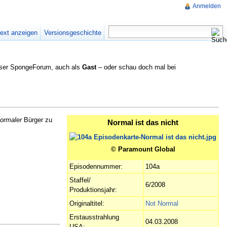
Anmelden
text anzeigen
Versionsgeschichte
nser SpongeForum, auch als
Gast
– oder schau doch mal bei
ormaler
Bürger zu
Normal ist das nicht
© Paramount Global
Episodennummer:
104a
Staffel/
6/2008
Produktionsjahr:
Originaltitel:
Not Normal
Erstausstrahlung
04.03.2008
USA: