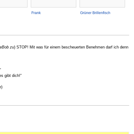
l
Frank
Grüner Brillenfisch
geBob zu
) STOP! Mit was für einem bescheuerten Benehmen darf ich denn
“
s gibt dich!“
e
)