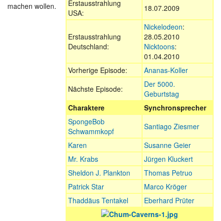
Erstausstrahlung
machen wollen.
18.07.2009
USA:
Nickelodeon
:
Erstausstrahlung
28.05.2010
Deutschland:
Nicktoons
:
01.04.2010
Vorherige Episode:
Ananas-Koller
Der 5000.
Nächste Episode:
Geburtstag
Charaktere
Synchronsprecher
SpongeBob
Santiago Ziesmer
Schwammkopf
Karen
Susanne Geier
Mr. Krabs
Jürgen Kluckert
Sheldon J. Plankton
Thomas Petruo
Patrick Star
Marco Kröger
Thaddäus Tentakel
Eberhard Prüter