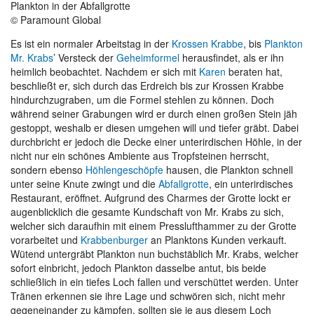
Plankton in der Abfallgrotte
© Paramount Global
Es ist ein normaler Arbeitstag in der
Krossen Krabbe
, bis
Plankton
Mr. Krabs
’ Versteck der
Geheimformel
herausfindet, als er ihn
heimlich beobachtet. Nachdem er sich mit
Karen
beraten hat,
beschließt er, sich durch das Erdreich bis zur Krossen Krabbe
hindurchzugraben, um die Formel stehlen zu können. Doch
während seiner Grabungen wird er durch einen großen Stein jäh
gestoppt, weshalb er diesen umgehen will und tiefer gräbt. Dabei
durchbricht er jedoch die Decke einer unterirdischen Höhle, in der
nicht nur ein schönes Ambiente aus Tropfsteinen herrscht,
sondern ebenso
Höhlengeschöpfe
hausen, die Plankton schnell
unter seine Knute zwingt und die
Abfallgrotte
, ein unterirdisches
Restaurant, eröffnet. Aufgrund des Charmes der Grotte lockt er
augenblicklich die gesamte Kundschaft von Mr. Krabs zu sich,
welcher sich daraufhin mit einem Presslufthammer zu der Grotte
vorarbeitet und
Krabbenburger
an Planktons Kunden verkauft.
Wütend untergräbt Plankton nun buchstäblich Mr. Krabs, welcher
sofort einbricht, jedoch Plankton dasselbe antut, bis beide
schließlich in ein tiefes Loch fallen und verschüttet werden. Unter
Tränen erkennen sie ihre Lage und schwören sich, nicht mehr
gegeneinander zu kämpfen, sollten sie je aus diesem Loch