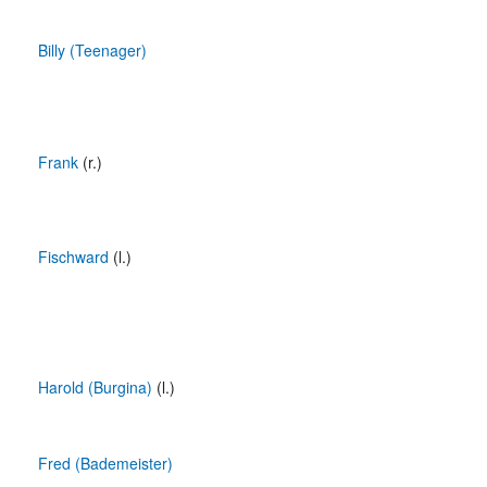
Billy (Teenager)
Frank
(r.)
Fischward
(l.)
Harold (Burgina)
(l.)
Fred (Bademeister)