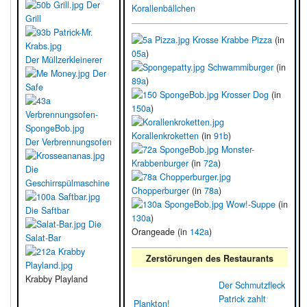
Der
Korallenbällchen
Grill
Krosse Krabbe Pizza
(in
05a
)
Der Müllzerkleinerer
Schwammiburger
(in
Der
89a
)
Safe
Krosser Dog
(in
150a
)
Korallenkroketten
(in
91b
)
Der Verbrennungsofen
Monster-
Krabbenburger
(in
72a
)
Die
Geschirrspülmaschine
Chopperburger
(in
78a
)
Wow!-Suppe
(in
Die Saftbar
130a
)
Die
Orangeade (in
142a
)
Salat-Bar
Zerstörungen des Restaurants
Krabby Playland
Der Schmutzfleck
Patrick zahlt
Plankton!