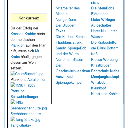
nicht
Mitarbeiter des
Die SteinBobs
Monats
Flötentöne
Konkurrenz
Nur geträumt
Liebe Wikinger
Der Blubber
Autoschalter
Da der Erfolg der
Texas
Unter Null unter
Krossen Krabbe
stets
Die Kuchen-Bombe
Wasser
den neidischen
Thaddäus streikt
Die Kraboulette,
Plankton
auf den Plan
Sandy, SpongeBob
die Bikini Bottom
ruft, muss sich
Mr.
und der Wurm
fraß
Krabs
häufig gegen
Nur einen Bissen
Krosse Werbung
diesen zur Wehr
Der
Knastbrüder
setzen.
Geschicklichkeitskran
Fahrschule Krabs
Ausverkauf
Meerjungfraukopf
Planktons
Abfalleimer
Spionagekumpel
WinzBob
Kleinkopf
Kunst und Kohle
Schwabbelburger
Seehähnchenhütte
Tang-Shake-