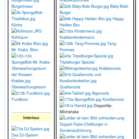
Burgertresor
Baby-Bubi-
Burger
Happy
Küche
Helden Box
Kühlraum
Krabbenkindermenü
Tang-
Mr. Krabs’ Büro
Pommes
Tripleburger Spezial
Krabbencola
Überwachungsraum
Quallencola
Algencola
Fundbüro
Korallencola
Doppeldip-
Milchshake
Interieur
Doppel-Triple-Chefburger in
Sonderausführung
Das DJ-System