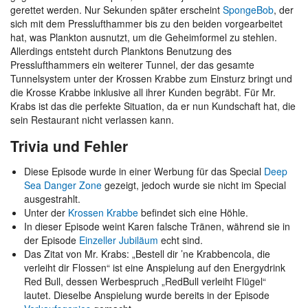
gerettet werden. Nur Sekunden später erscheint
SpongeBob
, der
sich mit dem Presslufthammer bis zu den beiden vorgearbeitet
hat, was Plankton ausnutzt, um die Geheimformel zu stehlen.
Allerdings entsteht durch Planktons Benutzung des
Presslufthammers ein weiterer Tunnel, der das gesamte
Tunnelsystem unter der Krossen Krabbe zum Einsturz bringt und
die Krosse Krabbe inklusive all ihrer Kunden begräbt. Für Mr.
Krabs ist das die perfekte Situation, da er nun Kundschaft hat, die
sein Restaurant nicht verlassen kann.
Trivia und Fehler
Diese Episode wurde in einer Werbung für das Special
Deep
Sea Danger Zone
gezeigt, jedoch wurde sie nicht im Special
ausgestrahlt.
Unter der
Krossen Krabbe
befindet sich eine Höhle.
In dieser Episode weint Karen falsche Tränen, während sie in
der Episode
Einzeller Jubiläum
echt sind.
Das Zitat von Mr. Krabs: „Bestell dir ’ne Krabbencola, die
verleiht dir Flossen“ ist eine Anspielung auf den Energydrink
Red Bull, dessen Werbespruch „RedBull verleiht Flügel“
lautet. Dieselbe Anspielung wurde bereits in der Episode