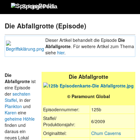
SpongePedia
Die Abfallgrotte (Episode)
Dieser Artikel behandelt die Episode
Die
Abfallgrotte
. Für weitere Artikel zum Thema
siehe
hier
.
Die
Die Abfallgrotte
Abfallgrotte
ist
eine Episode
der
sechsten
© Paramount Global
Staffel
, in der
Plankton
und
Episodennummer:
125b
Karen
eine
Staffel/
geheime Höhle
6/2009
Produktionsjahr:
finden und
daraus ein
Originaltitel:
Chum Caverns
neues Lokal