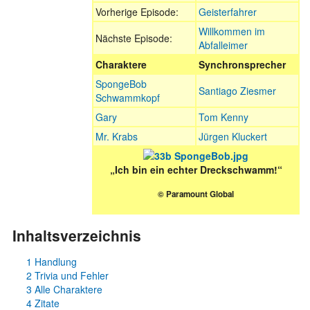
Vorherige Episode:
Geisterfahrer
Willkommen im
Nächste Episode:
Abfalleimer
Charaktere
Synchronsprecher
SpongeBob
Santiago Ziesmer
Schwammkopf
Gary
Tom Kenny
Mr. Krabs
Jürgen Kluckert
„Ich bin ein echter Dreckschwamm!“
© Paramount Global
Inhaltsverzeichnis
1
Handlung
2
Trivia und Fehler
3
Alle Charaktere
4
Zitate