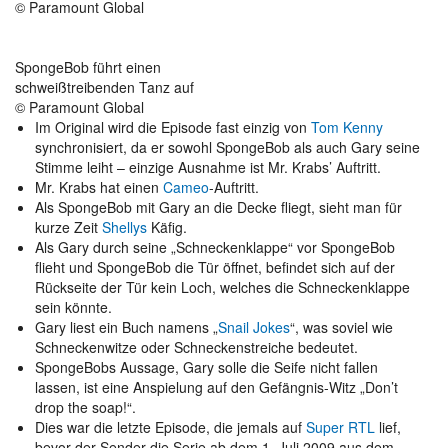
© Paramount Global
SpongeBob führt einen
schweißtreibenden Tanz auf
© Paramount Global
Im Original wird die Episode fast einzig von
Tom Kenny
synchronisiert, da er sowohl SpongeBob als auch Gary seine
Stimme leiht – einzige Ausnahme ist Mr. Krabs’ Auftritt.
Mr. Krabs hat einen
Cameo
-Auftritt.
Als SpongeBob mit Gary an die Decke fliegt, sieht man für
kurze Zeit
Shellys
Käfig.
Als Gary durch seine „Schneckenklappe“ vor SpongeBob
flieht und SpongeBob die Tür öffnet, befindet sich auf der
Rückseite der Tür kein Loch, welches die Schneckenklappe
sein könnte.
Gary liest ein Buch namens „
Snail Jokes
“, was soviel wie
Schneckenwitze oder Schneckenstreiche bedeutet.
SpongeBobs Aussage, Gary solle die Seife nicht fallen
lassen, ist eine Anspielung auf den Gefängnis-Witz „Don’t
drop the soap!“.
Dies war die letzte Episode, die jemals auf
Super RTL
lief,
bevor der Sender die Serie ab dem 1. Juli 2009 aus dem