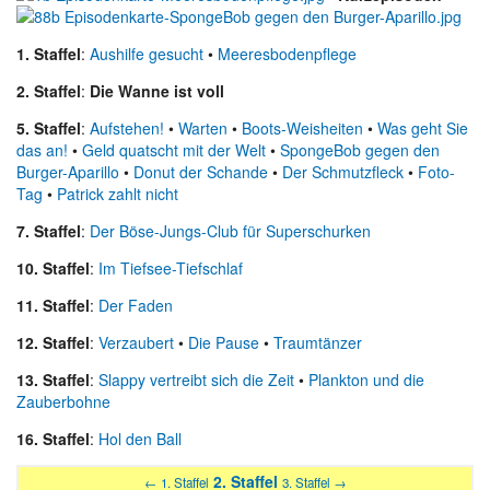
1. Staffel
:
Aushilfe gesucht
•
Meeresbodenpflege
2. Staffel
:
Die Wanne ist voll
5. Staffel
:
Aufstehen!
•
Warten
•
Boots-Weisheiten
•
Was geht Sie
das an!
•
Geld quatscht mit der Welt
•
SpongeBob gegen den
Burger-Aparillo
•
Donut der Schande
•
Der Schmutzfleck
•
Foto-
Tag
•
Patrick zahlt nicht
7. Staffel
:
Der Böse-Jungs-Club für Superschurken
10. Staffel
:
Im Tiefsee-Tiefschlaf
11. Staffel
:
Der Faden
12. Staffel
:
Verzaubert
•
Die Pause
•
Traumtänzer
13. Staffel
:
Slappy vertreibt sich die Zeit
•
Plankton und die
Zauberbohne
16. Staffel
:
Hol den Ball
2. Staffel
← 1. Staffel
3. Staffel →