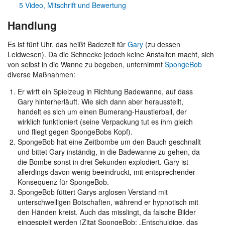
5
Video, Mitschrift und Bewertung
Handlung
Es ist fünf Uhr, das heißt Badezeit für
Gary
(zu dessen
Leidwesen). Da die Schnecke jedoch keine Anstalten macht, sich
von selbst in die Wanne zu begeben, unternimmt
SpongeBob
diverse Maßnahmen:
Er wirft ein Spielzeug in Richtung Badewanne, auf dass
Gary hinterherläuft. Wie sich dann aber herausstellt,
handelt es sich um einen Bumerang-Haustierball, der
wirklich funktioniert (seine Verpackung tut es ihm gleich
und fliegt gegen SpongeBobs Kopf).
SpongeBob hat eine Zeitbombe um den Bauch geschnallt
und bittet Gary inständig, in die Badewanne zu gehen, da
die Bombe sonst in drei Sekunden explodiert. Gary ist
allerdings davon wenig beeindruckt, mit entsprechender
Konsequenz für SpongeBob.
SpongeBob füttert Garys arglosen Verstand mit
unterschwelligen Botschaften, während er hypnotisch mit
den Händen kreist. Auch das misslingt, da falsche Bilder
eingespielt werden (Zitat SpongeBob: „Entschuldige, das