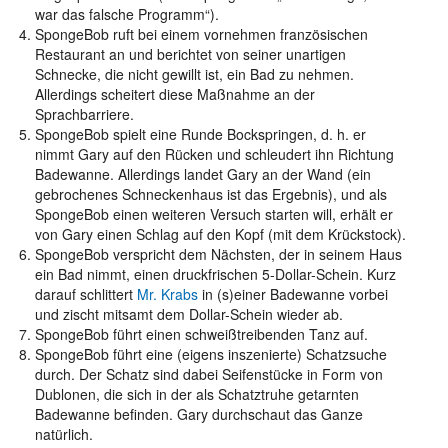
war das falsche Programm“).
SpongeBob ruft bei einem vornehmen französischen
Restaurant an und berichtet von seiner unartigen
Schnecke, die nicht gewillt ist, ein Bad zu nehmen.
Allerdings scheitert diese Maßnahme an der
Sprachbarriere.
SpongeBob spielt eine Runde Bockspringen, d. h. er
nimmt Gary auf den Rücken und schleudert ihn Richtung
Badewanne. Allerdings landet Gary an der Wand (ein
gebrochenes Schneckenhaus ist das Ergebnis), und als
SpongeBob einen weiteren Versuch starten will, erhält er
von Gary einen Schlag auf den Kopf (mit dem Krückstock).
SpongeBob verspricht dem Nächsten, der in seinem Haus
ein Bad nimmt, einen druckfrischen 5-Dollar-Schein. Kurz
darauf schlittert
Mr. Krabs
in (s)einer Badewanne vorbei
und zischt mitsamt dem Dollar-Schein wieder ab.
SpongeBob führt einen schweißtreibenden Tanz auf.
SpongeBob führt eine (eigens inszenierte) Schatzsuche
durch. Der Schatz sind dabei Seifenstücke in Form von
Dublonen, die sich in der als Schatztruhe getarnten
Badewanne befinden. Gary durchschaut das Ganze
natürlich.