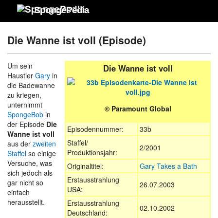
SpongePedia
Die Wanne ist voll (Episode)
Um sein
Die Wanne ist voll
Haustier
Gary
in
die Badewanne
zu kriegen,
unternimmt
© Paramount Global
SpongeBob
in
der Episode
Die
Episodennummer:
33b
Wanne ist voll
Staffel/
aus der
zweiten
2/2001
Produktionsjahr:
Staffel
so einige
Versuche, was
Originaltitel:
Gary Takes a Bath
sich jedoch als
Erstausstrahlung
gar nicht so
26.07.2003
USA:
einfach
herausstellt.
Erstausstrahlung
02.10.2002
Deutschland: