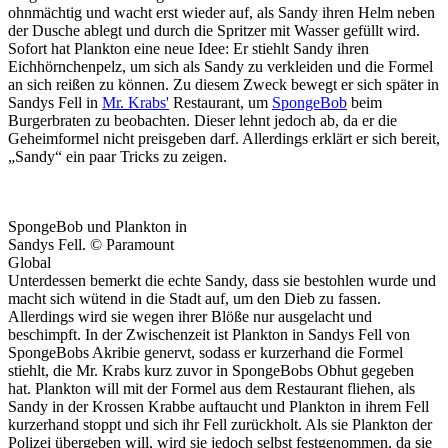
ohnmächtig und wacht erst wieder auf, als Sandy ihren Helm neben
der Dusche ablegt und durch die Spritzer mit Wasser gefüllt wird.
Sofort hat Plankton eine neue Idee: Er stiehlt Sandy ihren
Eichhörnchenpelz, um sich als Sandy zu verkleiden und die Formel
an sich reißen zu können. Zu diesem Zweck bewegt er sich später in
Sandys Fell in
Mr. Krabs'
Restaurant, um
SpongeBob
beim
Burgerbraten zu beobachten. Dieser lehnt jedoch ab, da er die
Geheimformel nicht preisgeben darf. Allerdings erklärt er sich bereit,
„Sandy“ ein paar Tricks zu zeigen.
SpongeBob und Plankton in
Sandys Fell. © Paramount
Global
Unterdessen bemerkt die echte Sandy, dass sie bestohlen wurde und
macht sich wütend in die Stadt auf, um den Dieb zu fassen.
Allerdings wird sie wegen ihrer Blöße nur ausgelacht und
beschimpft. In der Zwischenzeit ist Plankton in Sandys Fell von
SpongeBobs Akribie genervt, sodass er kurzerhand die Formel
stiehlt, die Mr. Krabs kurz zuvor in SpongeBobs Obhut gegeben
hat. Plankton will mit der Formel aus dem Restaurant fliehen, als
Sandy in der Krossen Krabbe auftaucht und Plankton in ihrem Fell
kurzerhand stoppt und sich ihr Fell zurückholt. Als sie Plankton der
Polizei übergeben will, wird sie jedoch selbst festgenommen, da sie