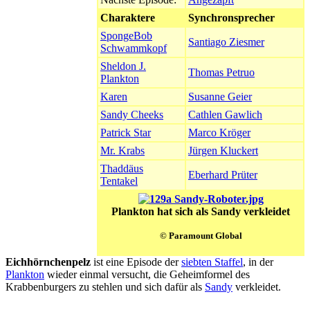
Charaktere
Synchronsprecher
SpongeBob
Santiago Ziesmer
Schwammkopf
Sheldon J.
Thomas Petruo
Plankton
Karen
Susanne Geier
Sandy Cheeks
Cathlen Gawlich
Patrick Star
Marco Kröger
Mr. Krabs
Jürgen Kluckert
Thaddäus
Eberhard Prüter
Tentakel
Plankton hat sich als Sandy verkleidet
© Paramount Global
Eichhörnchenpelz
ist eine Episode der
siebten Staffel
, in der
Plankton
wieder einmal versucht, die Geheimformel des
Krabbenburgers zu stehlen und sich dafür als
Sandy
verkleidet.