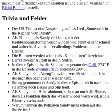
nackt in der Öffentlichkeit rumgelaufen ist und dies ein Vergehen in
Bikini Bottom
darstellt.
Trivia und Fehler
Der US-Titel ist eine Anspielung auf das Lied „Someone’s in
the Kitchen with Dinah“.
Als Plankton, als Sandy verkleidet, mit der
Krabbenburgerformel verschwinden will, rennt er sehr schnell
und aufrecht, davor hatte er allerdings Probleme mit dem
Laufen.
Die Buletten werden wieder als „Krabouletten“ bezeichnet.
Larrys
zweiter Auftritt in der 7. Staffel.
In dieser Episode ist die Standardtemperatur des
Grills
274° F,
in der Episode
Zwangsurlaub
allerdings 298° F.
Als Sandy ihren „Anzug“ auszieht, zerreißt sie ihn, doch in
der nächsten Szene ist er wieder ganz.
Streng genommen ist Sandy in dieser Episode nicht nackt, da
sie immer noch Bikini und Slip trägt.
Als Sandy ihren Helm abnimmt, sieht man noch die Blume,
doch als Plankton durch das Wasser wieder wach wird, ist die
Blume verschwunden.
Warum nehmen die Polizisten Sandy nicht schon auf der
Straße fest?