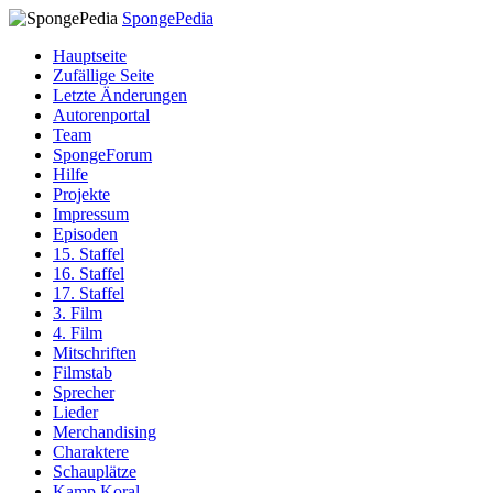
SpongePedia
Hauptseite
Zufällige Seite
Letzte Änderungen
Autorenportal
Team
SpongeForum
Hilfe
Projekte
Impressum
Episoden
15. Staffel
16. Staffel
17. Staffel
3. Film
4. Film
Mitschriften
Filmstab
Sprecher
Lieder
Merchandising
Charaktere
Schauplätze
Kamp Koral