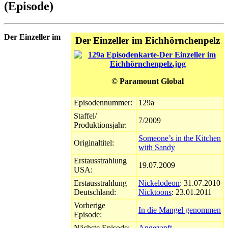
(Episode)
Der Einzeller im
Der Einzeller im Eichhörnchenpelz
© Paramount Global
Episodennummer:
129a
Staffel/
7/2009
Produktionsjahr:
Someone’s in the Kitchen
Originaltitel:
with Sandy
Erstausstrahlung
19.07.2009
USA:
Erstausstrahlung
Nickelodeon
: 31.07.2010
Deutschland:
Nicktoons
: 23.01.2011
Vorherige
In die Mangel genommen
Episode:
Nächste Episode:
Angezapft